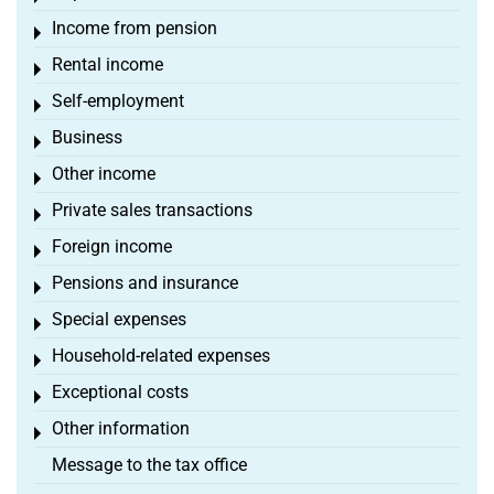
Income from pension
Toggle menu
Rental income
Toggle menu
Self-employment
Toggle menu
Business
Toggle menu
Other income
Toggle menu
Private sales transactions
Toggle menu
Foreign income
Toggle menu
Pensions and insurance
Toggle menu
Special expenses
Toggle menu
Household-related expenses
Toggle menu
Exceptional costs
Toggle menu
Other information
Toggle menu
Message to the tax office