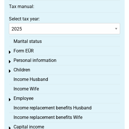
Tax manual:
Select tax year:
Marital status
Form EÜR
Toggle menu
Personal information
Toggle menu
Children
Toggle menu
Income Husband
Income Wife
Employee
Toggle menu
Income replacement benefits Husband
Income replacement benefits Wife
Capital income
Toggle menu