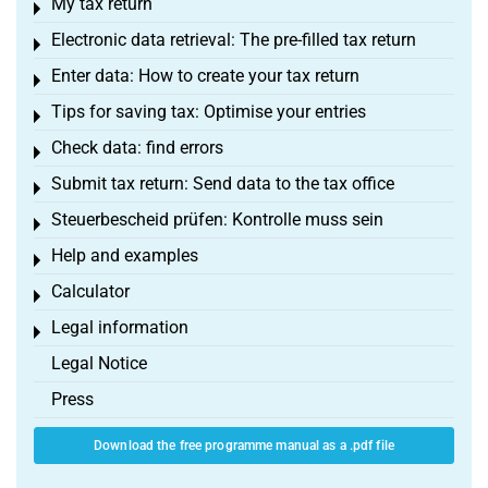
My tax return
Toggle menu
Electronic data retrieval: The pre-filled tax return
Toggle menu
Enter data: How to create your tax return
Toggle menu
Tips for saving tax: Optimise your entries
Toggle menu
Check data: find errors
Toggle menu
Submit tax return: Send data to the tax office
Toggle menu
Steuerbescheid prüfen: Kontrolle muss sein
Toggle menu
Help and examples
Toggle menu
Calculator
Toggle menu
Legal information
Toggle menu
Legal Notice
Press
Download the free programme manual as a .pdf file