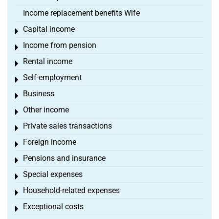
Income replacement benefits Wife
Capital income
Toggle menu
Income from pension
Toggle menu
Rental income
Toggle menu
Self-employment
Toggle menu
Business
Toggle menu
Other income
Toggle menu
Private sales transactions
Toggle menu
Foreign income
Toggle menu
Pensions and insurance
Toggle menu
Special expenses
Toggle menu
Household-related expenses
Toggle menu
Exceptional costs
Toggle menu