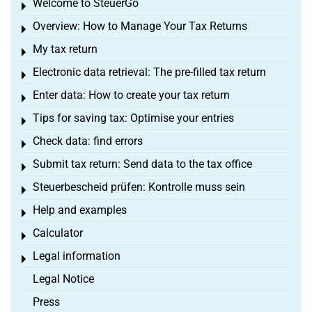
Welcome to SteuerGo
Toggle menu
Overview: How to Manage Your Tax Returns
Toggle menu
My tax return
Toggle menu
Electronic data retrieval: The pre-filled tax return
Toggle menu
Enter data: How to create your tax return
Toggle menu
Tips for saving tax: Optimise your entries
Toggle menu
Check data: find errors
Toggle menu
Submit tax return: Send data to the tax office
Toggle menu
Steuerbescheid prüfen: Kontrolle muss sein
Toggle menu
Help and examples
Toggle menu
Calculator
Toggle menu
Legal information
Toggle menu
Legal Notice
Press