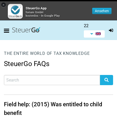
×
SteuerGo App
Ansehen
forium GmbH
kostenlos - In Google Play
22
THE ENTIRE WORLD OF TAX KNOWLEDGE
SteuerGo FAQs
Field help: (2015) Was entitled to child
benefit