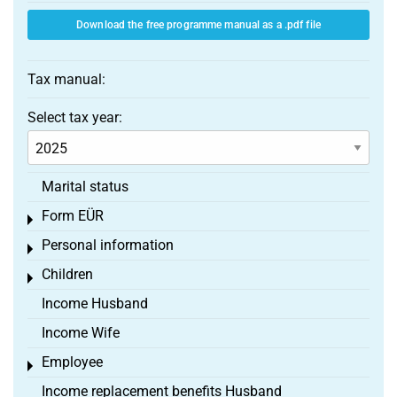
Download the free programme manual as a .pdf file
Tax manual:
Select tax year:
Marital status
Form EÜR
Toggle menu
Personal information
Toggle menu
Children
Toggle menu
Income Husband
Income Wife
Employee
Toggle menu
Income replacement benefits Husband