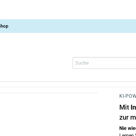
Shop
KI-POW
Mit
I
zur m
Nie wie
Lernen S