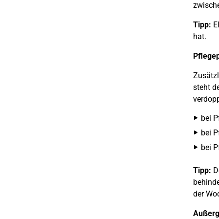
zwische
Tipp:
El
hat.
Pflege
Zusätz
steht d
verdopp
bei P
bei P
bei P
Tipp:
De
behinde
der Woc
Außerg