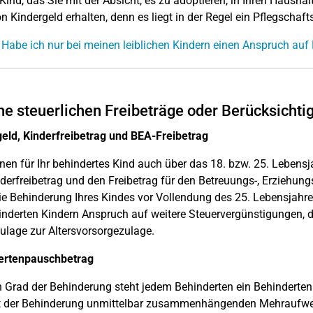
 Kind, das Sie mit der Absicht, es zu adoptieren, in Ihren Haush
n Kindergeld erhalten, denn es liegt in der Regel ein Pflegschafts
 Habe ich nur bei meinen leiblichen Kindern einen Anspruch auf
e steuerlichen Freibeträge oder Berücksichti
eld, Kinderfreibetrag und BEA-Freibetrag
nen für Ihr behindertes Kind auch über das 18. bzw. 25. Lebensj
derfreibetrag und den Freibetrag für den Betreuungs-, Erziehung
e Behinderung Ihres Kindes vor Vollendung des 25. Lebensjahres
inderten Kindern Anspruch auf weitere Steuervergünstigungen, di
ulage zur Altersvorsorgezulage.
ertenpauschbetrag
 Grad der Behinderung steht jedem Behinderten ein Behinderten
t der Behinderung unmittelbar zusammenhängenden Mehraufwen