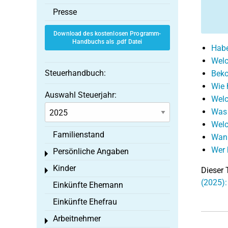
Presse
Download des kostenlosen Programm-
Handbuchs als .pdf Datei
Habe
Welc
Steuerhandbuch:
Beko
Wie 
Auswahl Steuerjahr:
Welc
Was 
Welc
Familienstand
Wann
Wer 
Persönliche Angaben
Toggle menu
Kinder
Dieser 
Toggle menu
(2025):
Einkünfte Ehemann
Einkünfte Ehefrau
Arbeitnehmer
Toggle menu