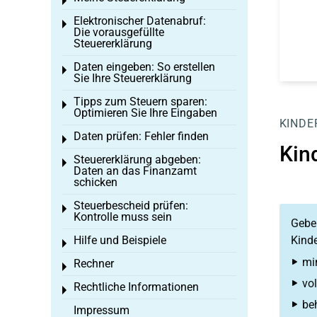
Toggle menu
Elektronischer Datenabruf:
Toggle menu
Die vorausgefüllte
Steuererklärung
Daten eingeben: So erstellen
Toggle menu
Sie Ihre Steuererklärung
Tipps zum Steuern sparen:
Toggle menu
Optimieren Sie Ihre Eingaben
KINDE
Daten prüfen: Fehler finden
Toggle menu
Kin
Steuererklärung abgeben:
Toggle menu
Daten an das Finanzamt
schicken
Steuerbescheid prüfen:
Toggle menu
Kontrolle muss sein
Geben
Hilfe und Beispiele
Kinde
Toggle menu
mi
Rechner
Toggle menu
vol
Rechtliche Informationen
Toggle menu
beh
Impressum