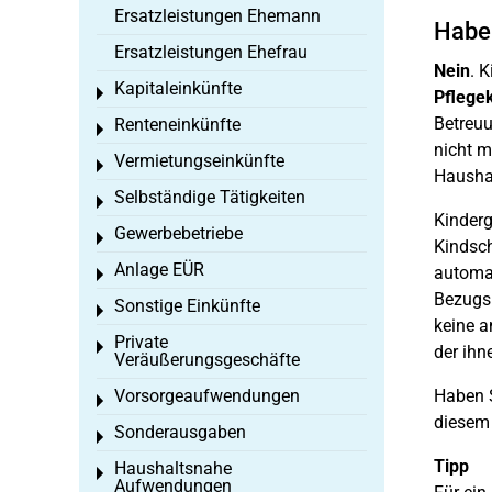
Ersatzleistungen Ehemann
Habe 
Ersatzleistungen Ehefrau
Nein
. 
Kapitaleinkünfte
Toggle menu
Pflege
Betreuu
Renteneinkünfte
Toggle menu
nicht m
Vermietungseinkünfte
Toggle menu
Haushal
Selbständige Tätigkeiten
Toggle menu
Kinderg
Gewerbebetriebe
Toggle menu
Kindsch
Anlage EÜR
automat
Toggle menu
Bezugsp
Sonstige Einkünfte
Toggle menu
keine a
Private
Toggle menu
der ihn
Veräußerungsgeschäfte
Vorsorgeaufwendungen
Haben S
Toggle menu
diesem 
Sonderausgaben
Toggle menu
Tipp
Haushaltsnahe
Toggle menu
Aufwendungen