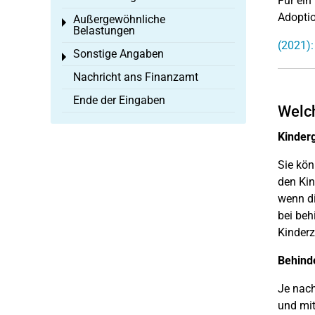
Für ein
Adoptio
Außergewöhnliche
Toggle menu
Belastungen
(2021):
Sonstige Angaben
Toggle menu
Nachricht ans Finanzamt
Ende der Eingaben
Welch
Kinderg
Sie kön
den Kin
wenn di
bei beh
Kinderz
Behind
Je nach
und mi