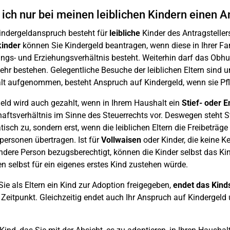
ich nur bei meinen leiblichen Kindern einen 
Kindergeldanspruch besteht für
leibliche
Kinder des Antragstelle
kinder
können Sie Kindergeld beantragen, wenn diese in Ihrer Fam
ngs- und Erziehungsverhältnis besteht. Weiterhin darf das Obhuts
ehr bestehen. Gelegentliche Besuche der leiblichen Eltern sind 
t aufgenommen, besteht Anspruch auf Kindergeld, wenn sie Pfl
eld wird auch gezahlt, wenn in Ihrem Haushalt ein
Stief- oder E
aftsverhältnis im Sinne des Steuerrechts vor. Deswegen steht Sti
isch zu, sondern erst, wenn die leiblichen Eltern die Freibeträge
ersonen übertragen. Ist für
Vollwaisen
oder Kinder, die keine Ke
ndere Person bezugsberechtigt, können die Kinder selbst das K
en selbst für ein eigenes erstes Kind zustehen würde.
ie als Eltern ein Kind zur Adoption freigegeben,
endet das Kind
Zeitpunkt. Gleichzeitig endet auch Ihr Anspruch auf Kindergeld u