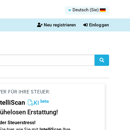
Deutsch (Sie)
Neu registrieren
Einloggen
ER FÜR IHRE STEUER:
beta
ntelliScan
KI
ühelosen Erstattung!
der Steuerstress!
ie hier, wie Sie mit
IntelliScan
Ihre