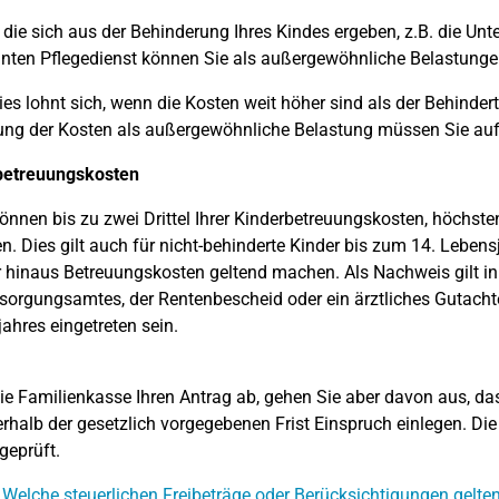
 die sich aus der Behinderung Ihres Kindes ergeben, z.B. die Un
ten Pflegedienst können Sie als außergewöhnliche Belastungen
es lohnt sich, wenn die Kosten weit höher sind als der Behinder
ng der Kosten als außergewöhnliche Belastung müssen Sie auf
betreuungskosten
können bis zu zwei Drittel Ihrer Kinderbetreuungskosten, höchst
n. Dies gilt auch für nicht-behinderte Kinder bis zum 14. Leben
 hinaus Betreuungskosten geltend machen. Als Nachweis gilt in
sorgungsamtes, der Rentenbescheid oder ein ärztliches Gutacht
ahres eingetreten sein.
ie Familienkasse Ihren Antrag ab, gehen Sie aber davon aus, da
erhalb der gesetzlich vorgegebenen Frist Einspruch einlegen. D
geprüft.
 Welche steuerlichen Freibeträge oder Berücksichtigungen gelten