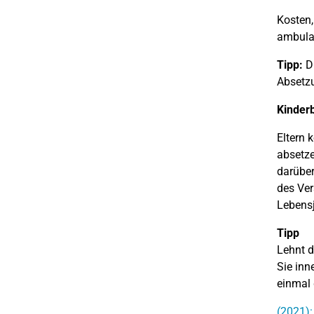
Kosten,
ambulan
Tipp:
Di
Absetzu
Kinder
Eltern 
absetze
darüber
des Ver
Lebensj
Tipp
Lehnt d
Sie inn
einmal 
(2021):