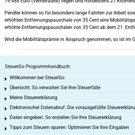
19.488 Euro (Verheiratete) liegen und mindestens 21 Kilometer
Pendler können so für besonders lange Fahrten zur Arbeit so
erhöhten Entfernungspauschale von 35 Cent eine Mobilitätspr
erhöhte Entfernungspauschalen von 35 Cent ab dem 21. Entfer
Wird die Mobilitätsprämie in Anspruch genommen, so ist im
SteuerGo Programmhandbuch:
Willkommen bei SteuerGo
Toggle menu
Übersicht: So verwalten Sie Ihre Steuerfälle
Toggle menu
Meine Steuererklärung
Toggle menu
Elektronischer Datenabruf: Die vorausgefüllte Steuererklär
Toggle menu
Daten eingeben: So erstellen Sie Ihre Steuererklärung
Toggle menu
Tipps zum Steuern sparen: Optimieren Sie Ihre Eingaben
Toggle menu