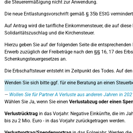
die Steuerermäßigung nicht zur Anwendung.
Die neue Entlastungsvorschrift gemäß § 35b EStG vermindert 
Auf Antrag wird die tarifliche Einkommensteuer, die auf die
Solidaritätszuschlag und die Kirchensteuer.
Hierzu geben Sie auf der folgenden Seite die entsprechenden E
Erwerb zuzüglich der Freibeträge nach den §§ 16, 17 des Erb
Schenkungsteuergesetzes an.
Die Erbschaftsteuer entsteht im Zeitpunkt des Todes. Auf den
Wenden Sie sich bitte ggf. für eine Beratung an einen Steuerb
Wollen Sie für Partner A Verluste aus anderen Jahren in 20
Wählen Sie Ja, wenn Sie einen
Verlustabzug oder einen
Spen
Verlustrücktrag
in das Vorjahr: Negative Einkünfte, die im Ja
bis zu 2 Mio. Euro - in das Vorjahr zurückgetragen werden.
Verlustvortrag/
Spendenvortrag
in das Folgejahr: Werden die 