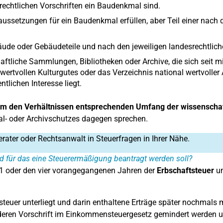
rechtlichen Vorschriften ein Baudenkmal sind.
raussetzungen für ein Baudenkmal erfüllen, aber Teil einer nach d
äude oder Gebäudeteile und nach den jeweiligen landesrechtliche
tliche Sammlungen, Bibliotheken oder Archive, die sich seit mi
 wertvollen Kulturgutes oder das Verzeichnis national wertvolle
tlichen Interesse liegt.
nem den Verhältnissen entsprechenden Umfang der wissenschaft
l- oder Archivschutzes dagegen sprechen.
erater oder Rechtsanwalt in Steuerfragen in Ihrer Nähe.
d für das eine Steuerermäßigung beantragt werden soll?
21 oder den vier vorangegangenen Jahren der
Erbschaftsteuer
un
teuer unterliegt und darin enthaltene Erträge später nochmals
nderen Vorschrift im Einkommensteuergesetz gemindert werden u