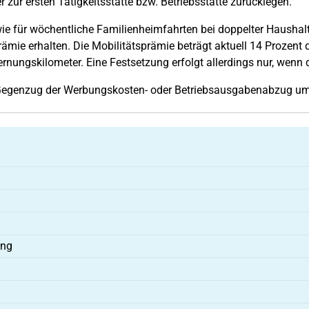
 zur ersten Tätigkeitsstätte bzw. Betriebsstätte zurücklegen.
wie für wöchentliche Familienheimfahrten bei doppelter Haushal
ämie erhalten. Die Mobilitätsprämie beträgt aktuell 14 Prozen
nungskilometer. Eine Festsetzung erfolgt allerdings nur, wenn 
 Gegenzug der Werbungskosten- oder Betriebsausgabenabzug um
ung