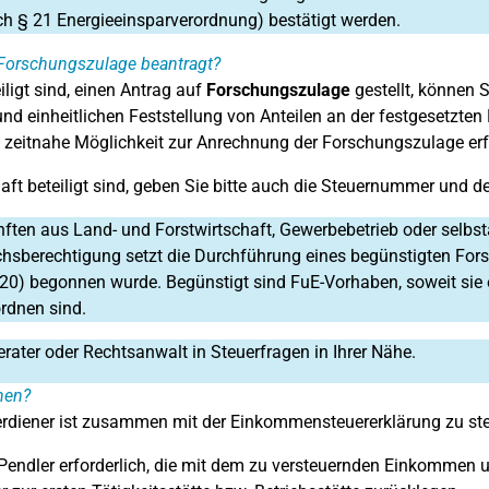
ch § 21 Energieeinsparverordnung) bestätigt werden.
, Forschungszulage beantragt?
ligt sind, einen Antrag auf
Forschungszulage
gestellt, können 
und einheitlichen Feststellung von Anteilen an der festgesetz
ine zeitnahe Möglichkeit zur Anrechnung der Forschungszulage er
aft beteiligt sind, geben Sie bitte auch die Steuernummer und 
ünften aus Land- und Forstwirtschaft, Gewerbebetrieb oder selbs
sberechtigung setzt die Durchführung eines begünstigten For
0) begonnen wurde. Begünstigt sind FuE-Vorhaben, soweit sie 
rdnen sind.
erater oder Rechtsanwalt in Steuerfragen in Ihrer Nähe.
hen?
erdiener ist zusammen mit der Einkommensteuererklärung zu ste
 Pendler erforderlich, die mit dem zu versteuernden Einkommen 