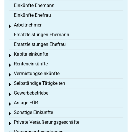
Einkünfte Ehemann
Einkünfte Ehefrau
Arbeitnehmer
Toggle menu
Ersatzleistungen Ehemann
Ersatzleistungen Ehefrau
Kapitaleinkünfte
Toggle menu
Renteneinkünfte
Toggle menu
Vermietungseinkünfte
Toggle menu
Selbständige Tätigkeiten
Toggle menu
Gewerbebetriebe
Toggle menu
Anlage EÜR
Toggle menu
Sonstige Einkünfte
Toggle menu
Private Veräußerungsgeschäfte
Toggle menu
Vorsorgeaufwendungen