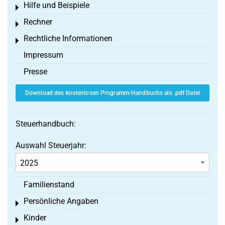
Hilfe und Beispiele
Toggle menu
Rechner
Toggle menu
Rechtliche Informationen
Toggle menu
Impressum
Presse
Download des kostenlosen Programm-Handbuchs als .pdf Datei
Steuerhandbuch:
Auswahl Steuerjahr:
Familienstand
Persönliche Angaben
Toggle menu
Kinder
Toggle menu