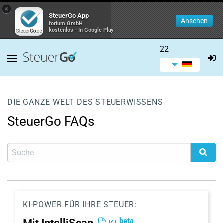
×
SteuerGo App
Ansehen
forium GmbH
kostenlos - In Google Play
22
DIE GANZE WELT DES STEUERWISSENS
SteuerGo FAQs
KI-POWER FÜR IHRE STEUER:
beta
Mit
IntelliScan