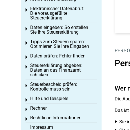
Toggle menu
Elektronischer Datenabruf:
Toggle menu
Die vorausgefüllte
Steuererklärung
Daten eingeben: So erstellen
Toggle menu
Sie Ihre Steuererklärung
Tipps zum Steuern sparen:
Toggle menu
Optimieren Sie Ihre Eingaben
PERSÖ
Daten prüfen: Fehler finden
Toggle menu
Per
Steuererklärung abgeben:
Toggle menu
Daten an das Finanzamt
schicken
Steuerbescheid prüfen:
Toggle menu
Wer m
Kontrolle muss sein
Hilfe und Beispiele
Die Abg
Toggle menu
Rechner
Toggle menu
Das ist
Rechtliche Informationen
Toggle menu
Sie i
Impressum