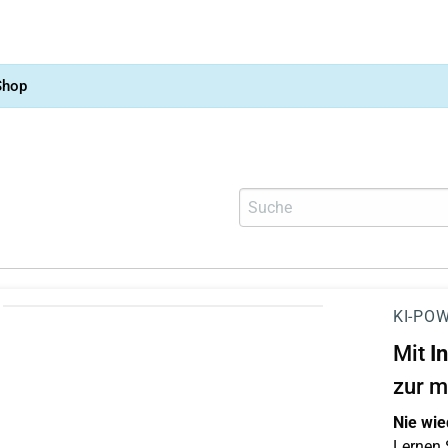
Shop
KI-POW
Mit
I
zur m
Nie wie
Lernen S