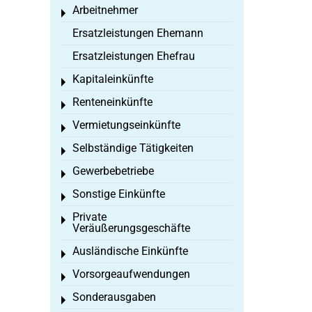
Arbeitnehmer
Toggle menu
Ersatzleistungen Ehemann
Ersatzleistungen Ehefrau
Kapitaleinkünfte
Toggle menu
Renteneinkünfte
Toggle menu
Vermietungseinkünfte
Toggle menu
Selbständige Tätigkeiten
Toggle menu
Gewerbebetriebe
Toggle menu
Sonstige Einkünfte
Toggle menu
Private
Toggle menu
Veräußerungsgeschäfte
Ausländische Einkünfte
Toggle menu
Vorsorgeaufwendungen
Toggle menu
Sonderausgaben
Toggle menu