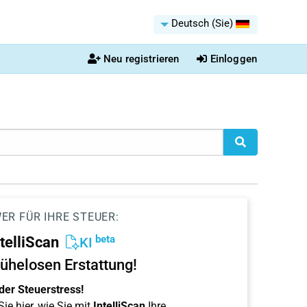
Deutsch (Sie)
Neu registrieren
Einloggen
ER FÜR IHRE STEUER:
beta
ntelliScan
KI
ühelosen Erstattung!
der Steuerstress!
ie hier, wie Sie mit
IntelliScan
Ihre