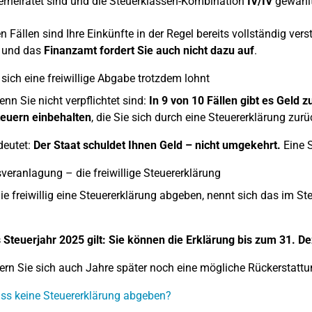
erheiratet sind und die Steuerklassen-Kombination
IV/IV
gewählt
en Fällen sind Ihre Einkünfte in der Regel bereits vollständig ve
 und das
Finanzamt fordert Sie auch nicht dazu auf
.
ich eine freiwillige Abgabe trotzdem lohnt
nn Sie nicht verpflichtet sind:
In 9 von 10 Fällen gibt es Geld z
teuern einbehalten
, die Sie sich durch eine Steuererklärung zur
deutet:
Der Staat schuldet Ihnen Geld – nicht umgekehrt.
Eine S
veranlagung – die freiwillige Steuererklärung
e freiwillig eine Steuererklärung abgeben, nennt sich das im St
 Steuerjahr 2025 gilt: Sie können die Erklärung bis zum 31.
ern Sie sich auch Jahre später noch eine mögliche Rückerstattu
ss keine Steuererklärung abgeben?