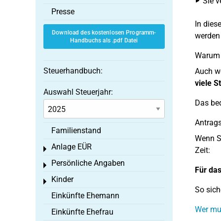
Sie v
Presse
In dies
Download des kostenlosen Programm-
werden
Handbuchs als .pdf Datei
Warum s
Steuerhandbuch:
Auch we
viele S
Auswahl Steuerjahr:
Das be
Antrags
Familienstand
Wenn Si
Anlage EÜR
Toggle menu
Zeit:
Persönliche Angaben
Toggle menu
Für das
Kinder
Toggle menu
So sich
Einkünfte Ehemann
Wer mu
Einkünfte Ehefrau