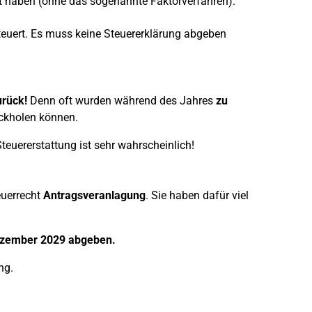
 haben (ohne das sogenannte Faktorverfahren).
rsteuert. Es muss keine Steuererklärung abgeben
urück!
Denn oft wurden während des Jahres
zu
ückholen können.
teuererstattung ist sehr wahrscheinlich!
euerrecht
Antragsveranlagung
. Sie haben dafür viel
 Dezember 2029 abgeben.
ng.