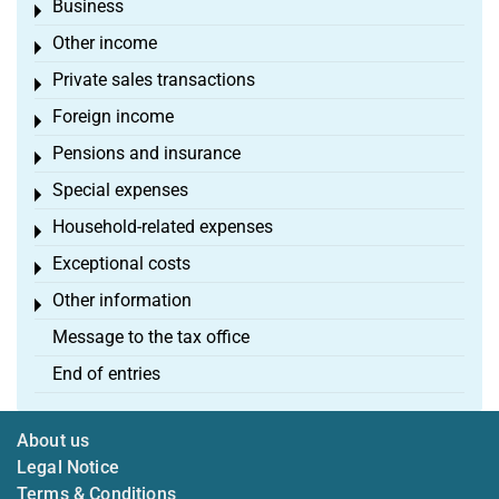
Business
Toggle menu
Other income
Toggle menu
Private sales transactions
Toggle menu
Foreign income
Toggle menu
Pensions and insurance
Toggle menu
Special expenses
Toggle menu
Household-related expenses
Toggle menu
Exceptional costs
Toggle menu
Other information
Toggle menu
Message to the tax office
End of entries
About us
Legal Notice
Terms & Conditions