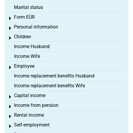
Marital status
Form EÜR
Toggle menu
Personal information
Toggle menu
Children
Toggle menu
Income Husband
Income Wife
Employee
Toggle menu
Income replacement benefits Husband
Income replacement benefits Wife
Capital income
Toggle menu
Income from pension
Toggle menu
Rental income
Toggle menu
Self-employment
Toggle menu