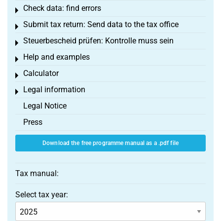
Check data: find errors
Toggle menu
Submit tax return: Send data to the tax office
Toggle menu
Steuerbescheid prüfen: Kontrolle muss sein
Toggle menu
Help and examples
Toggle menu
Calculator
Toggle menu
Legal information
Toggle menu
Legal Notice
Press
Download the free programme manual as a .pdf file
Tax manual:
Select tax year: