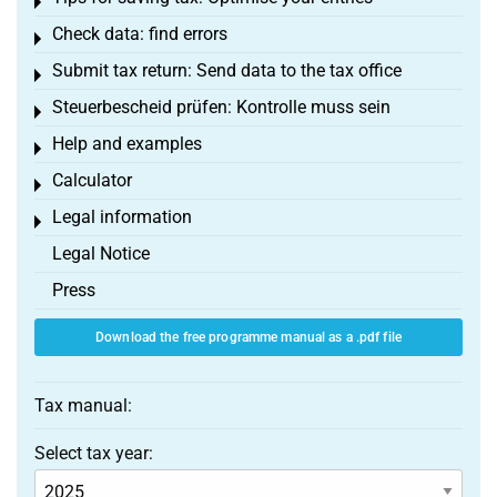
Toggle menu
Check data: find errors
Toggle menu
Submit tax return: Send data to the tax office
Toggle menu
Steuerbescheid prüfen: Kontrolle muss sein
Toggle menu
Help and examples
Toggle menu
Calculator
Toggle menu
Legal information
Toggle menu
Legal Notice
Press
Download the free programme manual as a .pdf file
Tax manual:
Select tax year: