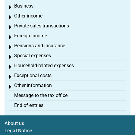
Business
Toggle menu
Other income
Toggle menu
Private sales transactions
Toggle menu
Foreign income
Toggle menu
Pensions and insurance
Toggle menu
Special expenses
Toggle menu
Household-related expenses
Toggle menu
Exceptional costs
Toggle menu
Other information
Toggle menu
Message to the tax office
End of entries
About us
Legal Notice