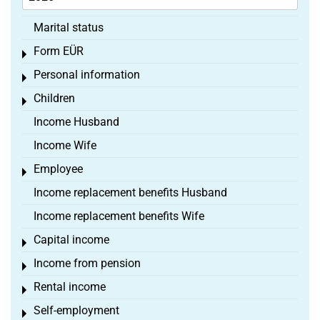
Marital status
Form EÜR
Toggle menu
Personal information
Toggle menu
Children
Toggle menu
Income Husband
Income Wife
Employee
Toggle menu
Income replacement benefits Husband
Income replacement benefits Wife
Capital income
Toggle menu
Income from pension
Toggle menu
Rental income
Toggle menu
Self-employment
Toggle menu