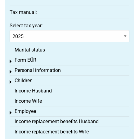
Tax manual:
Select tax year:
Marital status
Form EÜR
Toggle menu
Personal information
Toggle menu
Children
Toggle menu
Income Husband
Income Wife
Employee
Toggle menu
Income replacement benefits Husband
Income replacement benefits Wife