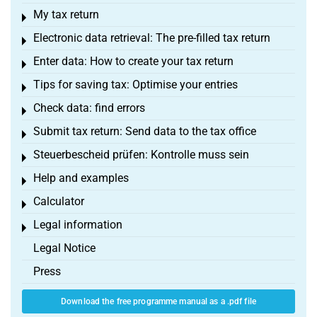
My tax return
Toggle menu
Electronic data retrieval: The pre-filled tax return
Toggle menu
Enter data: How to create your tax return
Toggle menu
Tips for saving tax: Optimise your entries
Toggle menu
Check data: find errors
Toggle menu
Submit tax return: Send data to the tax office
Toggle menu
Steuerbescheid prüfen: Kontrolle muss sein
Toggle menu
Help and examples
Toggle menu
Calculator
Toggle menu
Legal information
Toggle menu
Legal Notice
Press
Download the free programme manual as a .pdf file