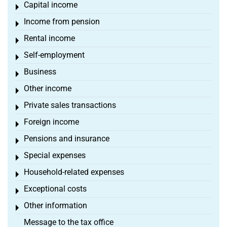
Capital income
Toggle menu
Income from pension
Toggle menu
Rental income
Toggle menu
Self-employment
Toggle menu
Business
Toggle menu
Other income
Toggle menu
Private sales transactions
Toggle menu
Foreign income
Toggle menu
Pensions and insurance
Toggle menu
Special expenses
Toggle menu
Household-related expenses
Toggle menu
Exceptional costs
Toggle menu
Other information
Toggle menu
Message to the tax office