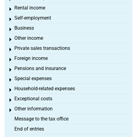
Rental income
Toggle menu
Self-employment
Toggle menu
Business
Toggle menu
Other income
Toggle menu
Private sales transactions
Toggle menu
Foreign income
Toggle menu
Pensions and insurance
Toggle menu
Special expenses
Toggle menu
Household-related expenses
Toggle menu
Exceptional costs
Toggle menu
Other information
Toggle menu
Message to the tax office
End of entries