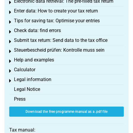
Electronic data retrieval: The pre-filled tax return
Toggle menu
Enter data: How to create your tax return
Toggle menu
Tips for saving tax: Optimise your entries
Toggle menu
Check data: find errors
Toggle menu
Submit tax return: Send data to the tax office
Toggle menu
Steuerbescheid prüfen: Kontrolle muss sein
Toggle menu
Help and examples
Toggle menu
Calculator
Toggle menu
Legal information
Toggle menu
Legal Notice
Press
Download the free programme manual as a .pdf file
Tax manual: