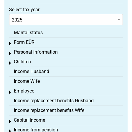
Select tax year:
Marital status
Form EÜR
Toggle menu
Personal information
Toggle menu
Children
Toggle menu
Income Husband
Income Wife
Employee
Toggle menu
Income replacement benefits Husband
Income replacement benefits Wife
Capital income
Toggle menu
Income from pension
Toggle menu