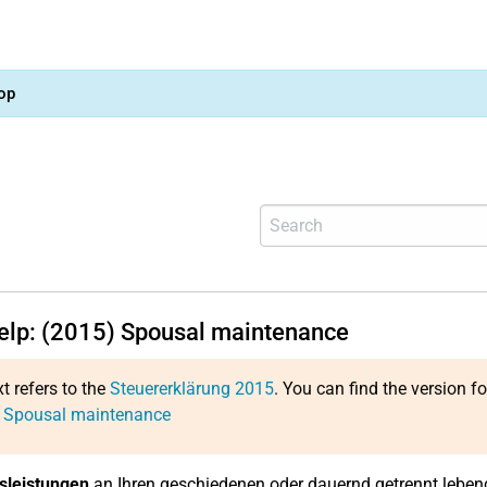
op
help: (2015) Spousal maintenance
xt refers to the
Steuererklärung 2015
. You can find the version f
: Spousal maintenance
sleistungen
an Ihren geschiedenen oder dauernd getrennt leben