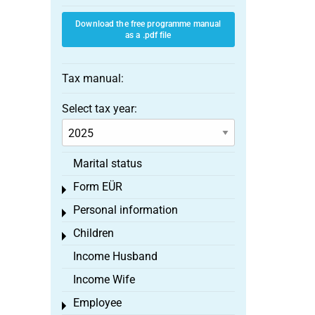
Download the free programme manual
as a .pdf file
Tax manual:
Select tax year:
Marital status
Form EÜR
Toggle menu
Personal information
Toggle menu
Children
Toggle menu
Income Husband
Income Wife
Employee
Toggle menu