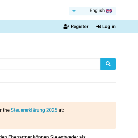
English
Register
Log in
or the
Steuererklärung 2025
at:
den Ehepartner können Sie entweder als