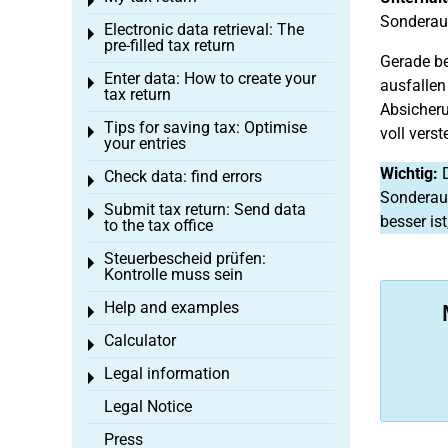
Toggle menu
Sonderau
Electronic data retrieval: The
Toggle menu
pre-filled tax return
Gerade be
Enter data: How to create your
Toggle menu
ausfallen
tax return
Absicher
Tips for saving tax: Optimise
Toggle menu
voll vers
your entries
Wichtig:
D
Check data: find errors
Toggle menu
Sonderaus
Submit tax return: Send data
Toggle menu
besser is
to the tax office
Steuerbescheid prüfen:
Toggle menu
Kontrolle muss sein
Help and examples
Toggle menu
Calculator
Toggle menu
Legal information
Toggle menu
Legal Notice
Press