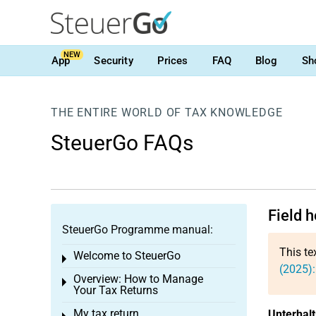
NEW
App
Security
Prices
FAQ
Blog
Sh
THE ENTIRE WORLD OF TAX KNOWLEDGE
SteuerGo FAQs
Field 
SteuerGo Programme manual:
This te
Welcome to SteuerGo
Toggle menu
(2025)
Overview: How to Manage
Toggle menu
Your Tax Returns
My tax return
Unterhalt