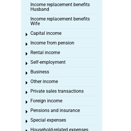
Income replacement benefits
Husband
Income replacement benefits
Wife
Capital income
Toggle menu
Income from pension
Toggle menu
Rental income
Toggle menu
Self-employment
Toggle menu
Business
Toggle menu
Other income
Toggle menu
Private sales transactions
Toggle menu
Foreign income
Toggle menu
Pensions and insurance
Toggle menu
Special expenses
Toggle menu
Household-related expenses