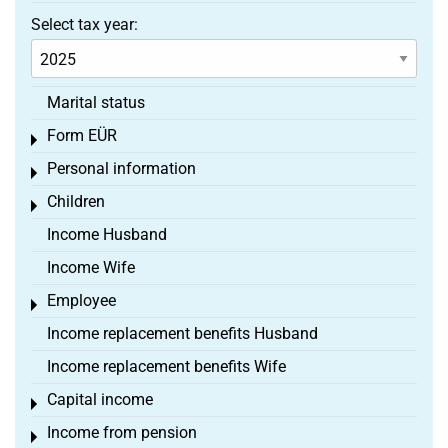
Select tax year:
Marital status
Form EÜR
Toggle menu
Personal information
Toggle menu
Children
Toggle menu
Income Husband
Income Wife
Employee
Toggle menu
Income replacement benefits Husband
Income replacement benefits Wife
Capital income
Toggle menu
Income from pension
Toggle menu