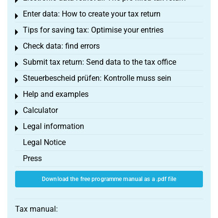
Toggle menu
Enter data: How to create your tax return
Toggle menu
Tips for saving tax: Optimise your entries
Toggle menu
Check data: find errors
Toggle menu
Submit tax return: Send data to the tax office
Toggle menu
Steuerbescheid prüfen: Kontrolle muss sein
Toggle menu
Help and examples
Toggle menu
Calculator
Toggle menu
Legal information
Toggle menu
Legal Notice
Press
Download the free programme manual as a .pdf file
Tax manual: