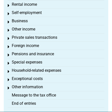
Rental income
Toggle menu
Self-employment
Toggle menu
Business
Toggle menu
Other income
Toggle menu
Private sales transactions
Toggle menu
Foreign income
Toggle menu
Pensions and insurance
Toggle menu
Special expenses
Toggle menu
Household-related expenses
Toggle menu
Exceptional costs
Toggle menu
Other information
Toggle menu
Message to the tax office
End of entries