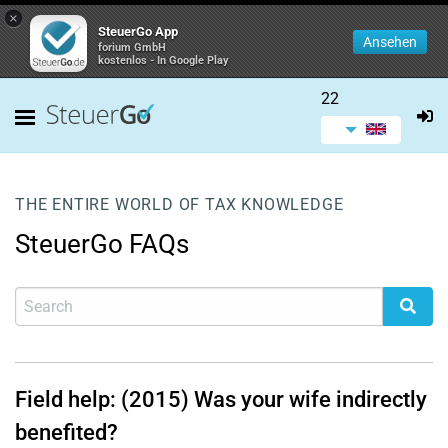
×
SteuerGo App
Ansehen
forium GmbH
kostenlos - In Google Play
22
THE ENTIRE WORLD OF TAX KNOWLEDGE
SteuerGo FAQs
Field help: (2015) Was your wife indirectly
benefited?