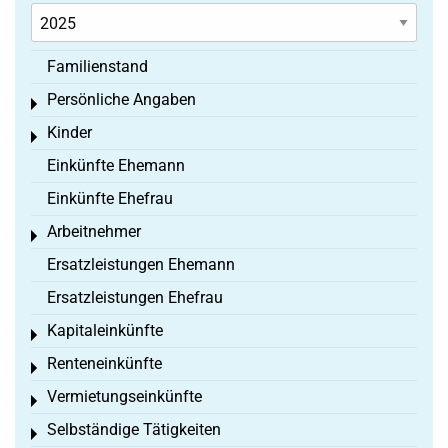
Familienstand
Persönliche Angaben
Toggle menu
Kinder
Toggle menu
Einkünfte Ehemann
Einkünfte Ehefrau
Arbeitnehmer
Toggle menu
Ersatzleistungen Ehemann
Ersatzleistungen Ehefrau
Kapitaleinkünfte
Toggle menu
Renteneinkünfte
Toggle menu
Vermietungseinkünfte
Toggle menu
Selbständige Tätigkeiten
Toggle menu