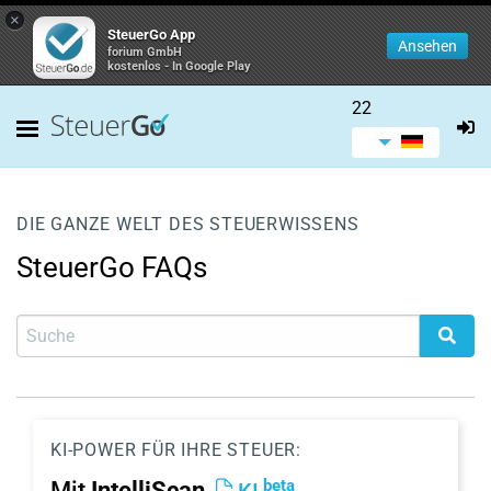
×
SteuerGo App
Ansehen
forium GmbH
kostenlos - In Google Play
22
DIE GANZE WELT DES STEUERWISSENS
SteuerGo FAQs
KI-POWER FÜR IHRE STEUER:
beta
Mit
IntelliScan