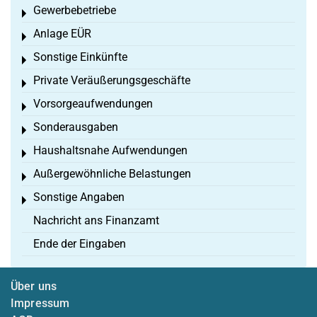
Gewerbebetriebe
Toggle menu
Anlage EÜR
Toggle menu
Sonstige Einkünfte
Toggle menu
Private Veräußerungsgeschäfte
Toggle menu
Vorsorgeaufwendungen
Toggle menu
Sonderausgaben
Toggle menu
Haushaltsnahe Aufwendungen
Toggle menu
Außergewöhnliche Belastungen
Toggle menu
Sonstige Angaben
Toggle menu
Nachricht ans Finanzamt
Ende der Eingaben
Über uns
Impressum