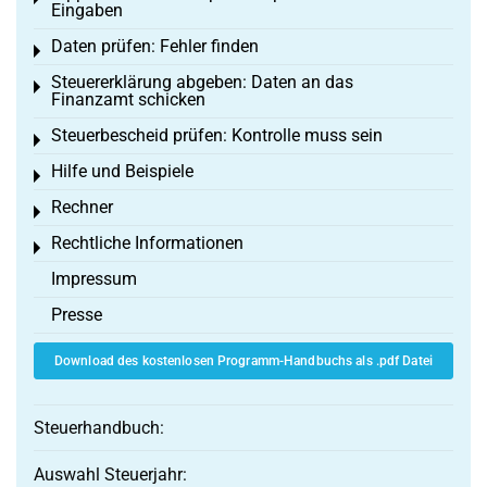
Eingaben
Daten prüfen: Fehler finden
Toggle menu
Steuererklärung abgeben: Daten an das
Toggle menu
Finanzamt schicken
Steuerbescheid prüfen: Kontrolle muss sein
Toggle menu
Hilfe und Beispiele
Toggle menu
Rechner
Toggle menu
Rechtliche Informationen
Toggle menu
Impressum
Presse
Download des kostenlosen Programm-Handbuchs als .pdf Datei
Steuerhandbuch:
Auswahl Steuerjahr: