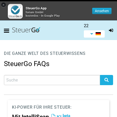
×
SteuerGo App
Ansehen
forium GmbH
kostenlos - In Google Play
22
DIE GANZE WELT DES STEUERWISSENS
SteuerGo FAQs
KI-POWER FÜR IHRE STEUER:
beta
Mit
IntelliScan