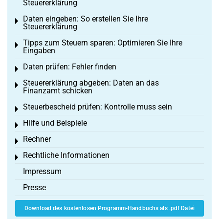
Steuererklärung
Daten eingeben: So erstellen Sie Ihre
Toggle menu
Steuererklärung
Tipps zum Steuern sparen: Optimieren Sie Ihre
Toggle menu
Eingaben
Daten prüfen: Fehler finden
Toggle menu
Steuererklärung abgeben: Daten an das
Toggle menu
Finanzamt schicken
Steuerbescheid prüfen: Kontrolle muss sein
Toggle menu
Hilfe und Beispiele
Toggle menu
Rechner
Toggle menu
Rechtliche Informationen
Toggle menu
Impressum
Presse
Download des kostenlosen Programm-Handbuchs als .pdf Datei