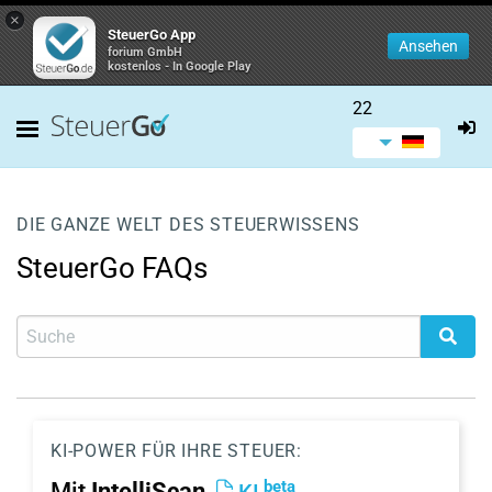
×
SteuerGo App
Ansehen
forium GmbH
kostenlos - In Google Play
22
DIE GANZE WELT DES STEUERWISSENS
SteuerGo FAQs
KI-POWER FÜR IHRE STEUER:
beta
Mit
IntelliScan