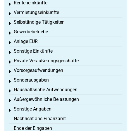
Renteneinkünfte
Toggle menu
Vermietungseinkünfte
Toggle menu
Selbständige Tätigkeiten
Toggle menu
Gewerbebetriebe
Toggle menu
Anlage EÜR
Toggle menu
Sonstige Einkünfte
Toggle menu
Private Veräußerungsgeschäfte
Toggle menu
Vorsorgeaufwendungen
Toggle menu
Sonderausgaben
Toggle menu
Haushaltsnahe Aufwendungen
Toggle menu
Außergewöhnliche Belastungen
Toggle menu
Sonstige Angaben
Toggle menu
Nachricht ans Finanzamt
Ende der Eingaben