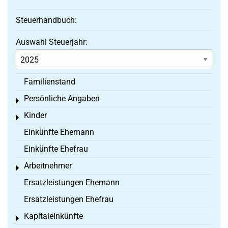
Steuerhandbuch:
Auswahl Steuerjahr:
Familienstand
Persönliche Angaben
Toggle menu
Kinder
Toggle menu
Einkünfte Ehemann
Einkünfte Ehefrau
Arbeitnehmer
Toggle menu
Ersatzleistungen Ehemann
Ersatzleistungen Ehefrau
Kapitaleinkünfte
Toggle menu