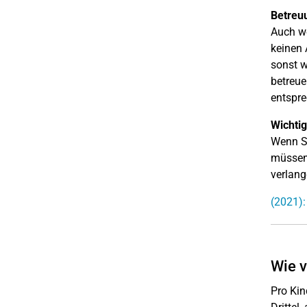
Betreu
Auch we
keinen 
sonst w
betreue
entspre
Wichtig
Wenn Si
müssen
verlang
(2021):
Wie v
Pro Kin