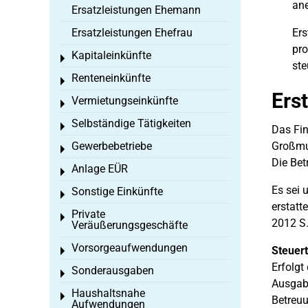
ane
Ersatzleistungen Ehemann
Ersatzleistungen Ehefrau
Ers
pro
Kapitaleinkünfte
Toggle menu
ste
Renteneinkünfte
Toggle menu
Ers
Vermietungseinkünfte
Toggle menu
Selbständige Tätigkeiten
Toggle menu
Das Fin
Gewerbebetriebe
Großmut
Toggle menu
Die Bet
Anlage EÜR
Toggle menu
Es sei 
Sonstige Einkünfte
Toggle menu
erstatt
Private
Toggle menu
2012 S.
Veräußerungsgeschäfte
Vorsorgeaufwendungen
Steuert
Toggle menu
Erfolgt
Sonderausgaben
Toggle menu
Ausgabe
Haushaltsnahe
Toggle menu
Betreuu
Aufwendungen