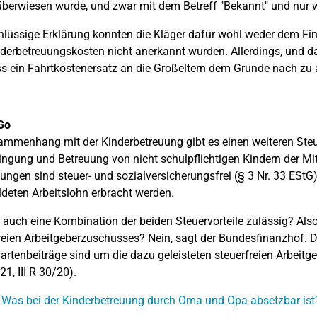
berwiesen wurde, und zwar mit dem Betreff "Bekannt" und nur 
hlüssige Erklärung konnten die Kläger dafür wohl weder dem Fi
nderbetreuungskosten nicht anerkannt wurden. Allerdings, und da
ss ein Fahrtkostenersatz an die Großeltern dem Grunde nach zu
Go
mmenhang mit der Kinderbetreuung gibt es einen weiteren Steue
ingung und Betreuung von nicht schulpflichtigen Kindern der Mit
tungen sind steuer- und sozialversicherungsfrei (§ 3 Nr. 33 ES
deten Arbeitslohn erbracht werden.
t auch eine Kombination der beiden Steuervorteile zulässig? Als
reien Arbeitgeberzuschusses? Nein, sagt der Bundesfinanzhof.
artenbeiträge sind um die dazu geleisteten steuerfreien Arbei
21, III R 30/20).
 Was bei der Kinderbetreuung durch Oma und Opa absetzbar ist