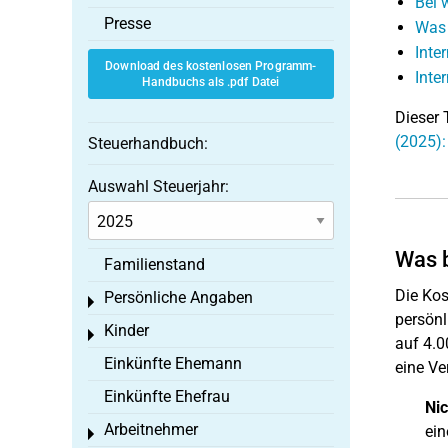
Bei 
Presse
Was 
Inte
Download des kostenlosen Programm-
Inte
Handbuchs als .pdf Datei
Dieser 
(2025):
Steuerhandbuch:
Auswahl Steuerjahr:
Was b
Familienstand
Die Kos
Persönliche Angaben
Toggle menu
persönl
Kinder
Toggle menu
auf 4.0
Einkünfte Ehemann
eine Ve
Einkünfte Ehefrau
Nic
Arbeitnehmer
ein
Toggle menu