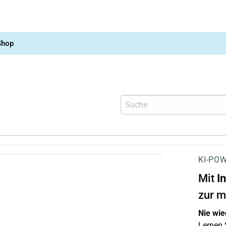
Shop
KI-POW
Mit
I
zur m
Nie wie
Lernen S