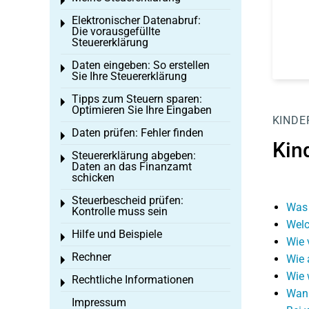
Toggle menu
Elektronischer Datenabruf:
Toggle menu
Die vorausgefüllte
Steuererklärung
Daten eingeben: So erstellen
Toggle menu
Sie Ihre Steuererklärung
Tipps zum Steuern sparen:
Toggle menu
Optimieren Sie Ihre Eingaben
KINDE
Daten prüfen: Fehler finden
Toggle menu
Kin
Steuererklärung abgeben:
Toggle menu
Daten an das Finanzamt
schicken
Steuerbescheid prüfen:
Toggle menu
Was 
Kontrolle muss sein
Welc
Hilfe und Beispiele
Toggle menu
Wie 
Rechner
Wie 
Toggle menu
Wie 
Rechtliche Informationen
Toggle menu
Wann
Impressum