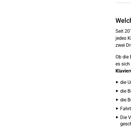
Welch
Seit 20
jedes K
zwei Dri
Ob die 
es sich
Klavier
die U
die B
die B
Fahrt
Die V
gesc