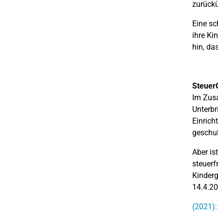
zurückü
Eine sc
ihre Ki
hin, da
Steuer
Im Zusa
Unterbr
Einrich
geschul
Aber is
steuerf
Kinderg
14.4.20
(2021):