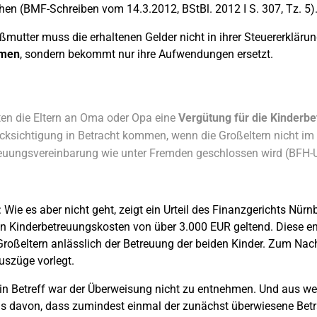
hen (BMF-Schreiben vom 14.3.2012, BStBl. 2012 I S. 307, Tz. 5)
ßmutter muss die erhaltenen Gelder nicht in ihrer Steuererklärun
hmen
, sondern bekommt nur ihre Aufwendungen ersetzt.
ten die Eltern an Oma oder Opa eine
Vergütung für die Kinderb
cksichtigung in Betracht kommen, wenn die Großeltern nicht im 
euungsvereinbarung wie unter Fremden geschlossen wird (BFH-Urt
: Wie es aber nicht geht, zeigt ein Urteil des Finanzgerichts Nü
 Kinderbetreuungskosten von über 3.000 EUR geltend. Diese en
Großeltern anlässlich der Betreuung der beiden Kinder. Zum N
szüge vorlegt.
Ein Betreff war der Überweisung nicht zu entnehmen. Und aus 
s davon, dass zumindest einmal der zunächst überwiesene Betr