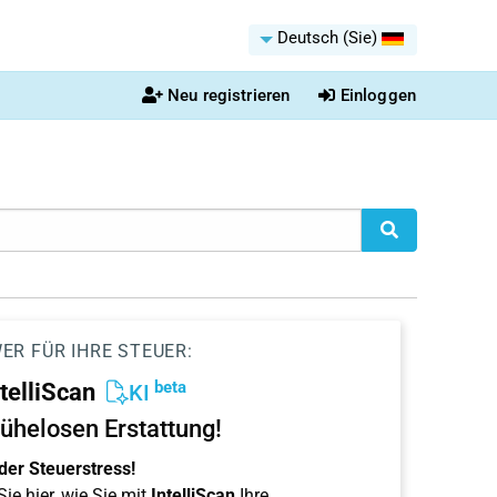
Deutsch (Sie)
Neu registrieren
Einloggen
ER FÜR IHRE STEUER:
beta
ntelliScan
KI
ühelosen Erstattung!
der Steuerstress!
ie hier, wie Sie mit
IntelliScan
Ihre