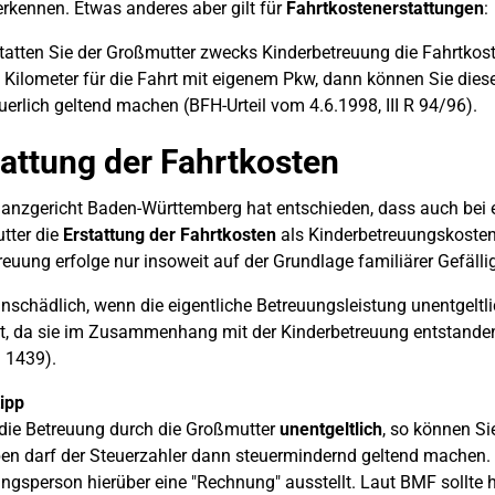
rkennen. Etwas anderes aber gilt für
Fahrtkostenerstattungen
:
tatten Sie der Großmutter zwecks Kinderbetreuung die Fahrtkost
 Kilometer für die Fahrt mit eigenem Pkw, dann können Sie di
uerlich geltend machen (BFH-Urteil vom 4.6.1998, III R 94/96).
tattung der Fahrtkosten
anzgericht Baden-Württemberg hat entschieden, dass auch bei e
ter die
Erstattung der Fahrtkosten
als Kinderbetreuungskosten
reuung erfolge nur insoweit auf der Grundlage familiärer Gefälligk
unschädlich, wenn die eigentliche Betreuungsleistung unentgeltli
et, da sie im Zusammenhang mit der Kinderbetreuung entstand
 1439).
ipp
 die Betreuung durch die Großmutter
unentgeltlich
, so können Si
n darf der Steuerzahler dann steuermindernd geltend machen.
ngsperson hierüber eine "Rechnung" ausstellt. Laut BMF sollte 