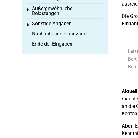
ausreic
Außergewöhnliche
Toggle menu
Belastungen
Die Gro
Sonstige Angaben
Einna
Toggle menu
Nachricht ans Finanzamt
Ende der Eingaben
Leis
Berü
Betr
Aktuell
machten
an die 
Kontoau
Aber
: 
Kenntni