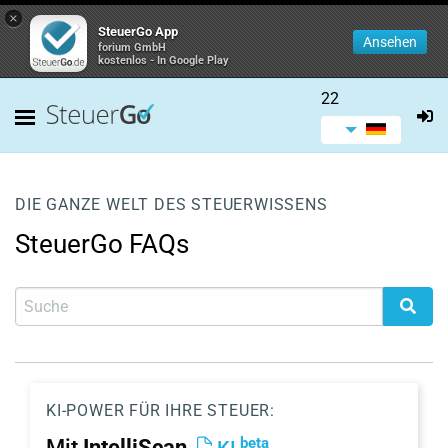
×
SteuerGo App
Ansehen
forium GmbH
kostenlos - In Google Play
22
DIE GANZE WELT DES STEUERWISSENS
SteuerGo FAQs
KI-POWER FÜR IHRE STEUER:
beta
Mit
IntelliScan