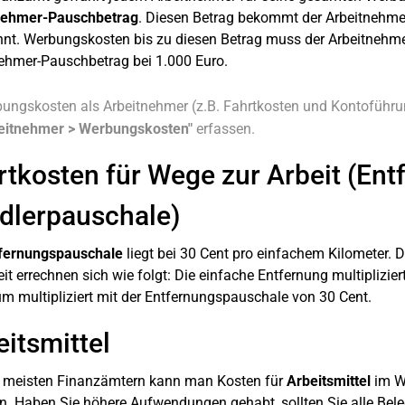
nehmer-Pauschbetrag
. Diesen Betrag bekommt der Arbeitnehm
nt. Werbungskosten bis zu diesen Betrag muss der Arbeitnehmer 
ehmer-Pauschbetrag bei 1.000 Euro.
ungskosten als Arbeitnehmer (z.B. Fahrtkosten und Kontoführ
eitnehmer > Werbungskosten"
erfassen.
rtkosten für Wege zur Arbeit (En
dlerpauschale)
fernungspauschale
liegt bei 30 Cent pro einfachem Kilometer.
eit errechnen sich wie folgt: Die einfache Entfernung multiplizie
m multipliziert mit der Entfernungspauschale von 30 Cent.
eitsmittel
n meisten Finanzämtern kann man Kosten für
Arbeitsmittel
im W
. Haben Sie höhere Aufwendungen gehabt, sollten Sie alle Bel