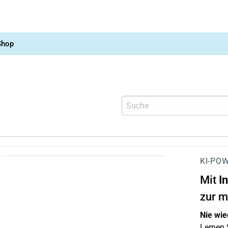
Shop
KI-POW
Mit
I
zur m
Nie wie
Lernen S