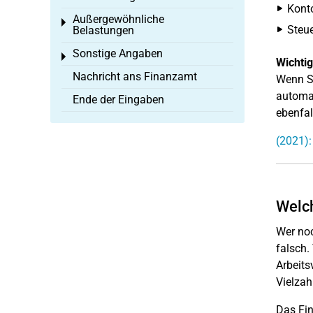
Kont
Außergewöhnliche
Toggle menu
Steu
Belastungen
Sonstige Angaben
Toggle menu
Wichtig
Nachricht ans Finanzamt
Wenn Si
automat
Ende der Eingaben
ebenfal
(2021)
Welch
Wer noc
falsch
Arbeits
Vielzah
Das Fin