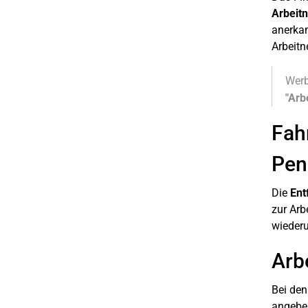
Arbeit
anerkan
Arbeitn
Werb
"Arb
Fah
Pen
Die
Ent
zur Arb
wiederu
Arb
Bei de
angeben