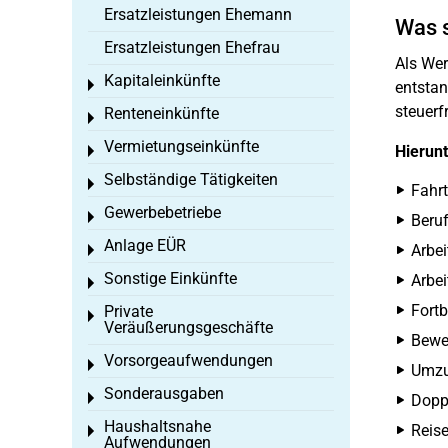
Ersatzleistungen Ehemann
Was 
Ersatzleistungen Ehefrau
Als Wer
Kapitaleinkünfte
Toggle menu
entstan
steuerf
Renteneinkünfte
Toggle menu
Vermietungseinkünfte
Hierunt
Toggle menu
Selbständige Tätigkeiten
Toggle menu
Fahrt
Gewerbebetriebe
Toggle menu
Beruf
Anlage EÜR
Arbei
Toggle menu
Sonstige Einkünfte
Arbe
Toggle menu
Fort
Private
Toggle menu
Veräußerungsgeschäfte
Bewe
Vorsorgeaufwendungen
Toggle menu
Umzu
Sonderausgaben
Toggle menu
Dopp
Haushaltsnahe
Reise
Toggle menu
Aufwendungen