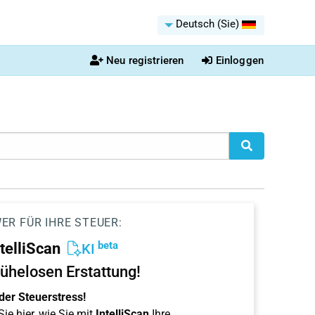
Deutsch (Sie)
Neu registrieren
Einloggen
ER FÜR IHRE STEUER:
beta
ntelliScan
KI
ühelosen Erstattung!
der Steuerstress!
ie hier, wie Sie mit
IntelliScan
Ihre