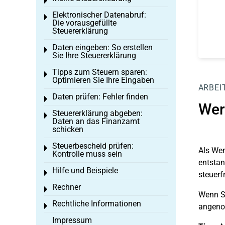
Toggle menu
Elektronischer Datenabruf:
Toggle menu
Die vorausgefüllte
Steuererklärung
Daten eingeben: So erstellen
Toggle menu
Sie Ihre Steuererklärung
Tipps zum Steuern sparen:
Toggle menu
Optimieren Sie Ihre Eingaben
ARBEI
Daten prüfen: Fehler finden
Toggle menu
Wer
Steuererklärung abgeben:
Toggle menu
Daten an das Finanzamt
schicken
Steuerbescheid prüfen:
Toggle menu
Als Wer
Kontrolle muss sein
entstan
Hilfe und Beispiele
Toggle menu
steuerf
Rechner
Toggle menu
Wenn Si
Rechtliche Informationen
Toggle menu
angen
Impressum