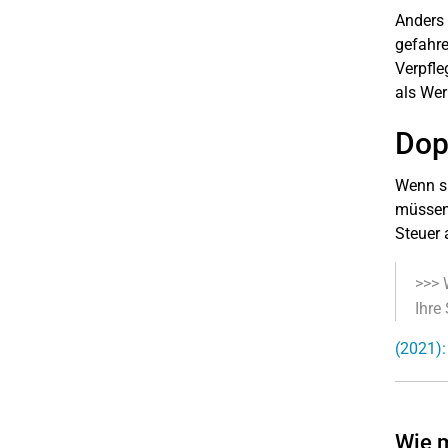
Anders 
gefahre
Verpfle
als Wer
Dop
Wenn si
müssen,
Steuer 
>>> 
Ihre
(2021):
Wie m