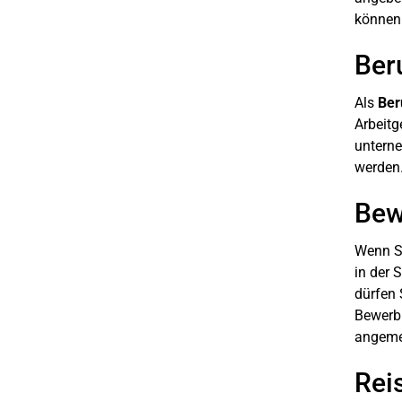
können
Ber
Als
Ber
Arbeitg
unterne
werden
Bew
Wenn Si
in der 
dürfen 
Bewerbu
angemes
Rei