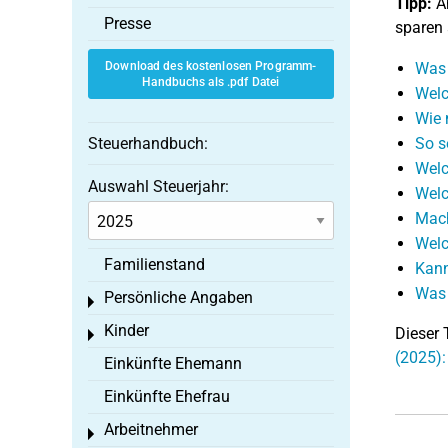
Tipp:
Am
Presse
sparen 
Download des kostenlosen Programm-
Was 
Handbuchs als .pdf Datei
Welc
Wie 
Steuerhandbuch:
So s
Welc
Auswahl Steuerjahr:
Welc
Mach
Welc
Familienstand
Kann
Was 
Persönliche Angaben
Toggle menu
Kinder
Dieser 
Toggle menu
(2025)
Einkünfte Ehemann
Einkünfte Ehefrau
Arbeitnehmer
Toggle menu