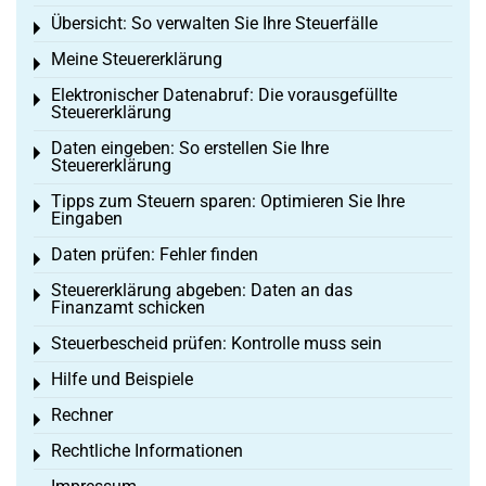
Übersicht: So verwalten Sie Ihre Steuerfälle
Toggle menu
Meine Steuererklärung
Toggle menu
Elektronischer Datenabruf: Die vorausgefüllte
Toggle menu
Steuererklärung
Daten eingeben: So erstellen Sie Ihre
Toggle menu
Steuererklärung
Tipps zum Steuern sparen: Optimieren Sie Ihre
Toggle menu
Eingaben
Daten prüfen: Fehler finden
Toggle menu
Steuererklärung abgeben: Daten an das
Toggle menu
Finanzamt schicken
Steuerbescheid prüfen: Kontrolle muss sein
Toggle menu
Hilfe und Beispiele
Toggle menu
Rechner
Toggle menu
Rechtliche Informationen
Toggle menu