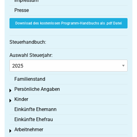
Impressum
Presse
Download des kostenlosen Programm-Handbuchs als .pdf Datei
Steuerhandbuch:
Auswahl Steuerjahr:
Familienstand
Persönliche Angaben
Toggle menu
Kinder
Toggle menu
Einkünfte Ehemann
Einkünfte Ehefrau
Arbeitnehmer
Toggle menu