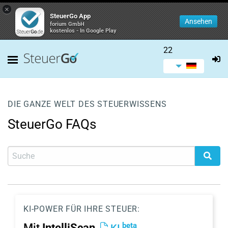
×
SteuerGo App
Ansehen
forium GmbH
kostenlos - In Google Play
22
DIE GANZE WELT DES STEUERWISSENS
SteuerGo FAQs
KI-POWER FÜR IHRE STEUER:
beta
Mit
IntelliScan