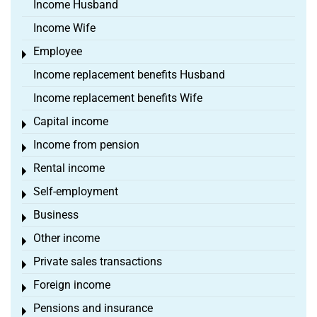
Income Husband
Income Wife
Employee
Toggle menu
Income replacement benefits Husband
Income replacement benefits Wife
Capital income
Toggle menu
Income from pension
Toggle menu
Rental income
Toggle menu
Self-employment
Toggle menu
Business
Toggle menu
Other income
Toggle menu
Private sales transactions
Toggle menu
Foreign income
Toggle menu
Pensions and insurance
Toggle menu