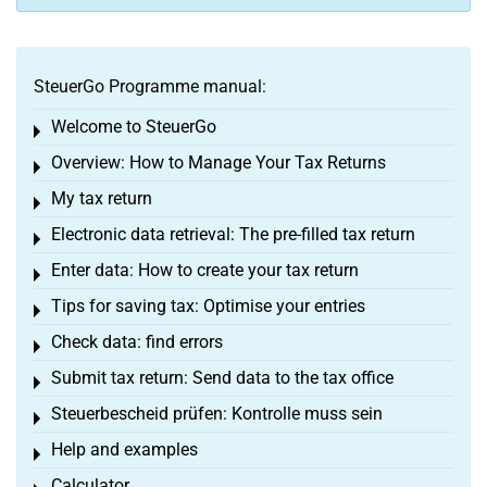
SteuerGo Programme manual:
Welcome to SteuerGo
Toggle menu
Overview: How to Manage Your Tax Returns
Toggle menu
My tax return
Toggle menu
Electronic data retrieval: The pre-filled tax return
Toggle menu
Enter data: How to create your tax return
Toggle menu
Tips for saving tax: Optimise your entries
Toggle menu
Check data: find errors
Toggle menu
Submit tax return: Send data to the tax office
Toggle menu
Steuerbescheid prüfen: Kontrolle muss sein
Toggle menu
Help and examples
Toggle menu
Calculator