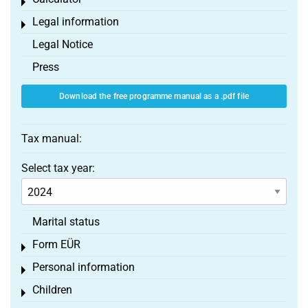
Toggle menu
Legal information
Toggle menu
Legal Notice
Press
Download the free programme manual as a .pdf file
Tax manual:
Select tax year:
Marital status
Form EÜR
Toggle menu
Personal information
Toggle menu
Children
Toggle menu