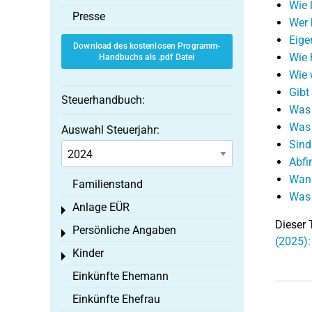
Wie 
Presse
Wer 
Eige
Download des kostenlosen Programm-
Wie 
Handbuchs als .pdf Datei
Wie 
Gibt
Steuerhandbuch:
Was 
Was 
Auswahl Steuerjahr:
Sind
Abfi
Wann
Familienstand
Was 
Anlage EÜR
Toggle menu
Dieser 
Persönliche Angaben
Toggle menu
(2025):
Kinder
Toggle menu
Einkünfte Ehemann
Einkünfte Ehefrau