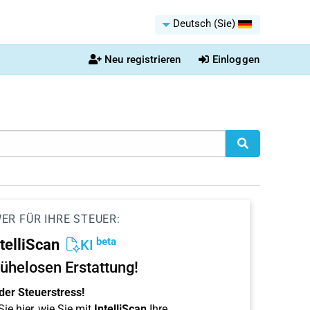
Deutsch (Sie)
Neu registrieren
Einloggen
ER FÜR IHRE STEUER:
beta
ntelliScan
KI
ühelosen Erstattung!
der Steuerstress!
ie hier, wie Sie mit
IntelliScan
Ihre