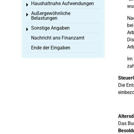
Haushaltnahe Aufwendungen
Toggle menu
wur
Außergewöhnliche
Toggle menu
Belastungen
Nac
bei
Sonstige Angaben
Toggle menu
Arb
Nachricht ans Finanzamt
Dis
Arb
Ende der Eingaben
Im 
za
Steuer
Die Ent
einbezo
Alters
Das Bu
Besold