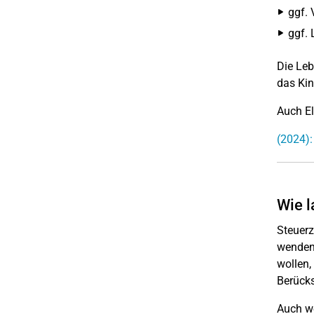
ggf. 
ggf. 
Die Leb
das Kin
Auch El
(2024):
Wie l
Steuerz
wenden 
wollen,
Berücks
Auch we