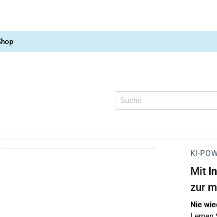
Shop
KI-POW
Mit
I
zur m
Nie wie
Lernen S