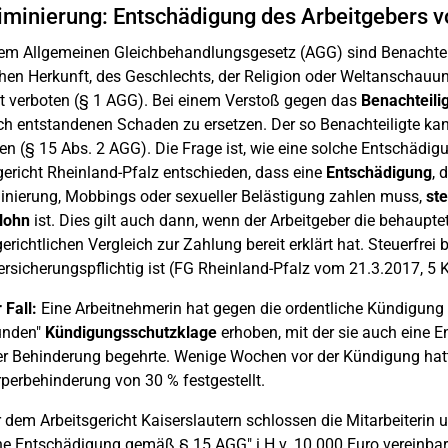
iminierung: Entschädigung des Arbeitgebers 
em Allgemeinen Gleichbehandlungsgesetz (AGG) sind Benachtei
hen Herkunft, des Geschlechts, der Religion oder Weltanschauung
ät verboten (§ 1 AGG). Bei einem Verstoß gegen das
Benachteili
ch entstandenen Schaden zu ersetzen. Der so Benachteiligte k
en (§ 15 Abs. 2 AGG). Die Frage ist, wie eine solche Entschädigu
ericht Rheinland-Pfalz entschieden, dass eine
Entschädigung
, 
inierung, Mobbings oder sexueller Belästigung zahlen muss,
ste
lohn
ist. Dies gilt auch dann, wenn der Arbeitgeber die behauptet
erichtlichen Vergleich zur Zahlung bereit erklärt hat. Steuerfrei
ersicherungspflichtig ist (FG Rheinland-Pfalz vom 21.3.2017, 5 
 Fall:
Eine Arbeitnehmerin hat gegen die ordentliche Kündigung 
ünden"
Kündigungsschutzklage
erhoben, mit der sie auch eine 
er Behinderung begehrte. Wenige Wochen vor der Kündigung hatt
perbehinderung von 30 % festgestellt.
 dem Arbeitsgericht Kaiserslautern schlossen die Mitarbeiterin 
ne Entschädigung gemäß § 15 AGG" i.H.v. 10.000 Euro vereinbar