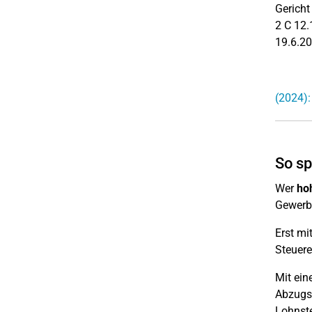
Gericht
2 C 12.
19.6.20
(2024):
So sp
Wer
ho
Gewerbe
Erst mi
Steuere
Mit ei
Abzugsb
Lohnste