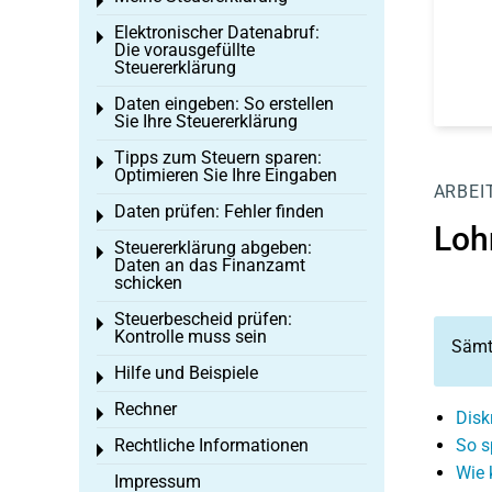
Toggle menu
Elektronischer Datenabruf:
Toggle menu
Die vorausgefüllte
Steuererklärung
Daten eingeben: So erstellen
Toggle menu
Sie Ihre Steuererklärung
Tipps zum Steuern sparen:
Toggle menu
Optimieren Sie Ihre Eingaben
ARBEI
Daten prüfen: Fehler finden
Toggle menu
Loh
Steuererklärung abgeben:
Toggle menu
Daten an das Finanzamt
schicken
Steuerbescheid prüfen:
Toggle menu
Kontrolle muss sein
Sämtl
Hilfe und Beispiele
Toggle menu
Rechner
Toggle menu
Disk
Rechtliche Informationen
So s
Toggle menu
Wie 
Impressum