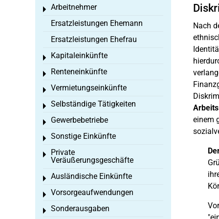
Diskr
Arbeitnehmer
Toggle menu
Ersatzleistungen Ehemann
Nach d
ethnisc
Ersatzleistungen Ehefrau
Identit
Kapitaleinkünfte
Toggle menu
hierdur
Renteneinkünfte
verlang
Toggle menu
Finanzg
Vermietungseinkünfte
Toggle menu
Diskrim
Selbständige Tätigkeiten
Toggle menu
Arbeits
einem g
Gewerbebetriebe
Toggle menu
sozialv
Sonstige Einkünfte
Toggle menu
Der
Private
Toggle menu
Veräußerungsgeschäfte
Gr
ihr
Ausländische Einkünfte
Toggle menu
Kör
Vorsorgeaufwendungen
Toggle menu
Vor
Sonderausgaben
Toggle menu
"ei