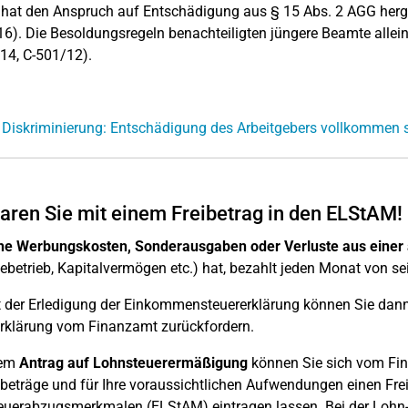
 hat den Anspruch auf Entschädigung aus § 15 Abs. 2 AGG herge
16). Die Besoldungsregeln benachteiligten jüngere Beamte allei
14, C-501/12).
 Diskriminierung: Entschädigung des Arbeitgebers vollkommen s
aren Sie mit einem Freibetrag in den ELStAM!
he Werbungskosten, Sonderausgaben oder Verluste aus einer 
betrieb, Kapitalvermögen etc.) hat, bezahlt jeden Monat von se
t der Erledigung der Einkommensteuererklärung können Sie dann
rklärung vom Finanzamt zurückfordern.
nem
Antrag auf Lohnsteuerermäßigung
können Sie sich vom Fin
eträge und für Ihre voraussichtlichen Aufwendungen einen Frei
uerabzugsmerkmalen (ELStAM) eintragen lassen. Bei der Lohn-