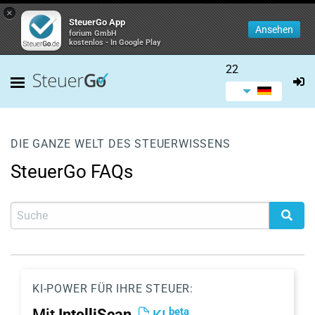
×
SteuerGo App
Ansehen
forium GmbH
kostenlos - In Google Play
22
DIE GANZE WELT DES STEUERWISSENS
SteuerGo FAQs
KI-POWER FÜR IHRE STEUER:
beta
Mit
IntelliScan