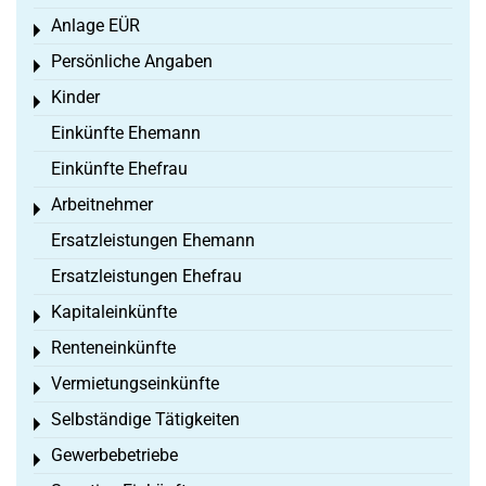
Anlage EÜR
Toggle menu
Persönliche Angaben
Toggle menu
Kinder
Toggle menu
Einkünfte Ehemann
Einkünfte Ehefrau
Arbeitnehmer
Toggle menu
Ersatzleistungen Ehemann
Ersatzleistungen Ehefrau
Kapitaleinkünfte
Toggle menu
Renteneinkünfte
Toggle menu
Vermietungseinkünfte
Toggle menu
Selbständige Tätigkeiten
Toggle menu
Gewerbebetriebe
Toggle menu