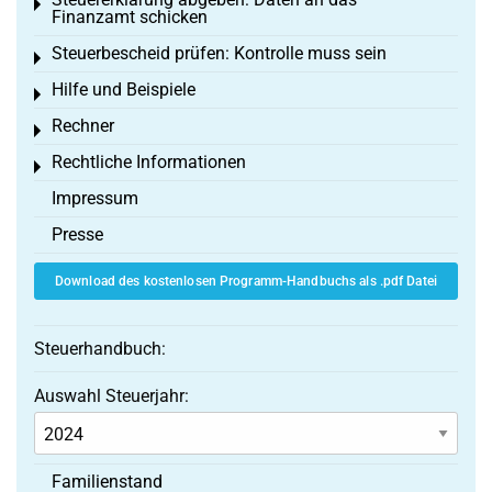
Toggle menu
Finanzamt schicken
Steuerbescheid prüfen: Kontrolle muss sein
Toggle menu
Hilfe und Beispiele
Toggle menu
Rechner
Toggle menu
Rechtliche Informationen
Toggle menu
Impressum
Presse
Download des kostenlosen Programm-Handbuchs als .pdf Datei
Steuerhandbuch:
Auswahl Steuerjahr:
Familienstand