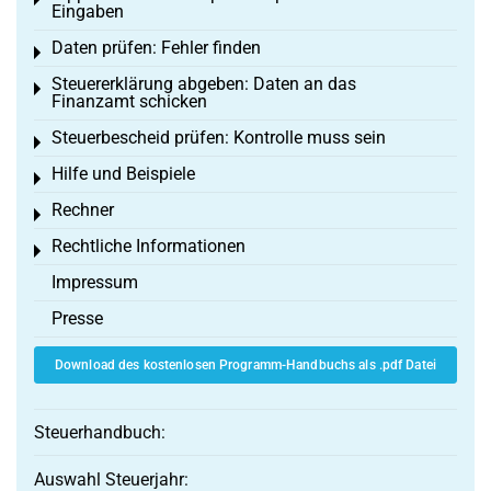
Toggle menu
Eingaben
Daten prüfen: Fehler finden
Toggle menu
Steuererklärung abgeben: Daten an das
Toggle menu
Finanzamt schicken
Steuerbescheid prüfen: Kontrolle muss sein
Toggle menu
Hilfe und Beispiele
Toggle menu
Rechner
Toggle menu
Rechtliche Informationen
Toggle menu
Impressum
Presse
Download des kostenlosen Programm-Handbuchs als .pdf Datei
Steuerhandbuch:
Auswahl Steuerjahr: