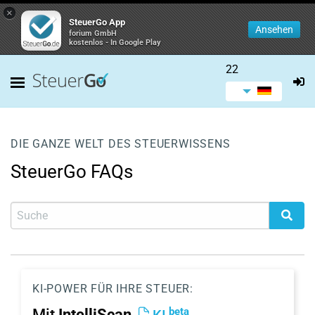
×
SteuerGo App
Ansehen
forium GmbH
kostenlos - In Google Play
22
DIE GANZE WELT DES STEUERWISSENS
SteuerGo FAQs
KI-POWER FÜR IHRE STEUER:
beta
Mit
IntelliScan