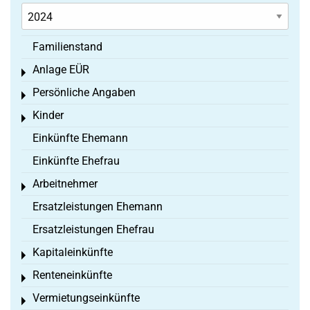
Familienstand
Anlage EÜR
Toggle menu
Persönliche Angaben
Toggle menu
Kinder
Toggle menu
Einkünfte Ehemann
Einkünfte Ehefrau
Arbeitnehmer
Toggle menu
Ersatzleistungen Ehemann
Ersatzleistungen Ehefrau
Kapitaleinkünfte
Toggle menu
Renteneinkünfte
Toggle menu
Vermietungseinkünfte
Toggle menu