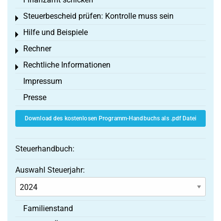
Steuerbescheid prüfen: Kontrolle muss sein
Toggle menu
Hilfe und Beispiele
Toggle menu
Rechner
Toggle menu
Rechtliche Informationen
Toggle menu
Impressum
Presse
Download des kostenlosen Programm-Handbuchs als .pdf Datei
Steuerhandbuch:
Auswahl Steuerjahr:
Familienstand