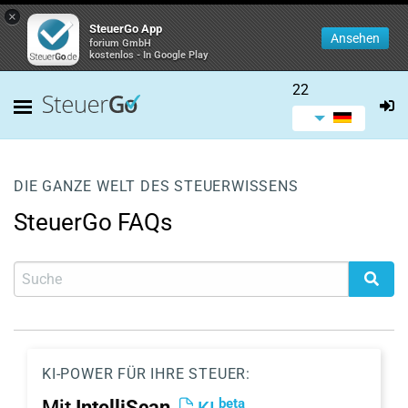
×
SteuerGo App
Ansehen
forium GmbH
kostenlos - In Google Play
22
DIE GANZE WELT DES STEUERWISSENS
SteuerGo FAQs
KI-POWER FÜR IHRE STEUER:
beta
Mit
IntelliScan