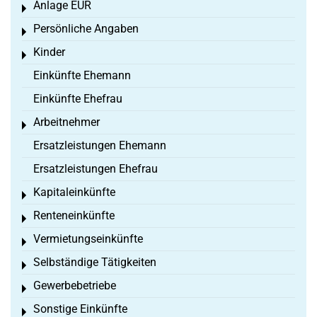
Anlage EÜR
Toggle menu
Persönliche Angaben
Toggle menu
Kinder
Toggle menu
Einkünfte Ehemann
Einkünfte Ehefrau
Arbeitnehmer
Toggle menu
Ersatzleistungen Ehemann
Ersatzleistungen Ehefrau
Kapitaleinkünfte
Toggle menu
Renteneinkünfte
Toggle menu
Vermietungseinkünfte
Toggle menu
Selbständige Tätigkeiten
Toggle menu
Gewerbebetriebe
Toggle menu
Sonstige Einkünfte
Toggle menu