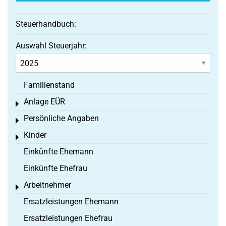
Steuerhandbuch:
Auswahl Steuerjahr:
Familienstand
Anlage EÜR
Toggle menu
Persönliche Angaben
Toggle menu
Kinder
Toggle menu
Einkünfte Ehemann
Einkünfte Ehefrau
Arbeitnehmer
Toggle menu
Ersatzleistungen Ehemann
Ersatzleistungen Ehefrau