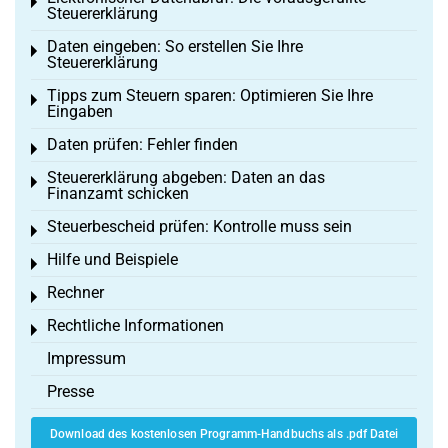
Toggle menu
Steuererklärung
Daten eingeben: So erstellen Sie Ihre
Toggle menu
Steuererklärung
Tipps zum Steuern sparen: Optimieren Sie Ihre
Toggle menu
Eingaben
Daten prüfen: Fehler finden
Toggle menu
Steuererklärung abgeben: Daten an das
Toggle menu
Finanzamt schicken
Steuerbescheid prüfen: Kontrolle muss sein
Toggle menu
Hilfe und Beispiele
Toggle menu
Rechner
Toggle menu
Rechtliche Informationen
Toggle menu
Impressum
Presse
Download des kostenlosen Programm-Handbuchs als .pdf Datei