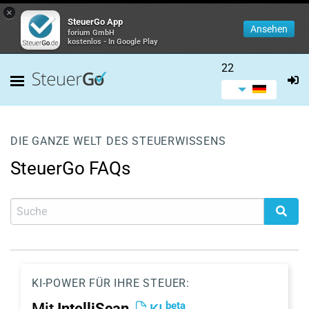
×
SteuerGo App
Ansehen
forium GmbH
kostenlos - In Google Play
22
DIE GANZE WELT DES STEUERWISSENS
SteuerGo FAQs
KI-POWER FÜR IHRE STEUER:
beta
Mit
IntelliScan