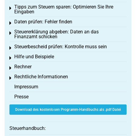
Tipps zum Steuern sparen: Optimieren Sie Ihre
Toggle menu
Eingaben
Daten prüfen: Fehler finden
Toggle menu
Steuererklärung abgeben: Daten an das
Toggle menu
Finanzamt schicken
Steuerbescheid prüfen: Kontrolle muss sein
Toggle menu
Hilfe und Beispiele
Toggle menu
Rechner
Toggle menu
Rechtliche Informationen
Toggle menu
Impressum
Presse
Download des kostenlosen Programm-Handbuchs als .pdf Datei
Steuerhandbuch: