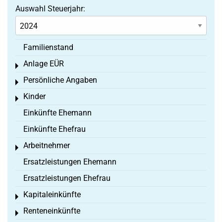
Auswahl Steuerjahr:
Familienstand
Anlage EÜR
Toggle menu
Persönliche Angaben
Toggle menu
Kinder
Toggle menu
Einkünfte Ehemann
Einkünfte Ehefrau
Arbeitnehmer
Toggle menu
Ersatzleistungen Ehemann
Ersatzleistungen Ehefrau
Kapitaleinkünfte
Toggle menu
Renteneinkünfte
Toggle menu