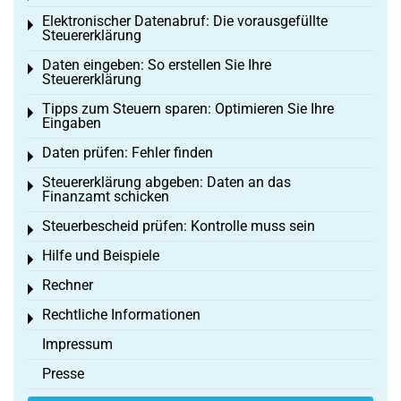
Elektronischer Datenabruf: Die vorausgefüllte
Toggle menu
Steuererklärung
Daten eingeben: So erstellen Sie Ihre
Toggle menu
Steuererklärung
Tipps zum Steuern sparen: Optimieren Sie Ihre
Toggle menu
Eingaben
Daten prüfen: Fehler finden
Toggle menu
Steuererklärung abgeben: Daten an das
Toggle menu
Finanzamt schicken
Steuerbescheid prüfen: Kontrolle muss sein
Toggle menu
Hilfe und Beispiele
Toggle menu
Rechner
Toggle menu
Rechtliche Informationen
Toggle menu
Impressum
Presse