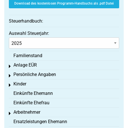
Download des kostenlosen Programm-Handbuchs als .pdf Datei
Steuerhandbuch:
Auswahl Steuerjahr:
Familienstand
Anlage EÜR
Toggle menu
Persönliche Angaben
Toggle menu
Kinder
Toggle menu
Einkünfte Ehemann
Einkünfte Ehefrau
Arbeitnehmer
Toggle menu
Ersatzleistungen Ehemann