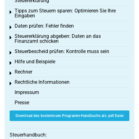
Steuererklärung
Tipps zum Steuern sparen: Optimieren Sie Ihre
Toggle menu
Eingaben
Daten prüfen: Fehler finden
Toggle menu
Steuererklärung abgeben: Daten an das
Toggle menu
Finanzamt schicken
Steuerbescheid prüfen: Kontrolle muss sein
Toggle menu
Hilfe und Beispiele
Toggle menu
Rechner
Toggle menu
Rechtliche Informationen
Toggle menu
Impressum
Presse
Download des kostenlosen Programm-Handbuchs als .pdf Datei
Steuerhandbuch: