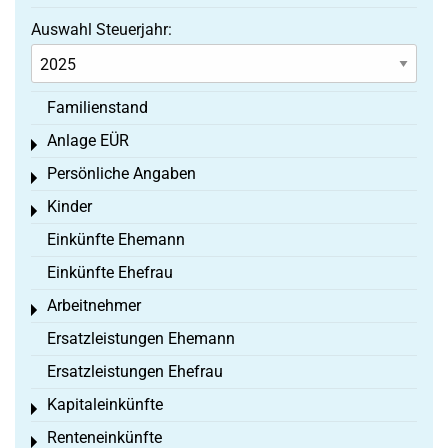
Auswahl Steuerjahr:
Familienstand
Anlage EÜR
Toggle menu
Persönliche Angaben
Toggle menu
Kinder
Toggle menu
Einkünfte Ehemann
Einkünfte Ehefrau
Arbeitnehmer
Toggle menu
Ersatzleistungen Ehemann
Ersatzleistungen Ehefrau
Kapitaleinkünfte
Toggle menu
Renteneinkünfte
Toggle menu