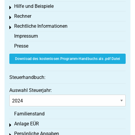
Hilfe und Beispiele
Toggle menu
Rechner
Toggle menu
Rechtliche Informationen
Toggle menu
Impressum
Presse
Download des kostenlosen Programm-Handbuchs als .pdf Datei
Steuerhandbuch:
Auswahl Steuerjahr:
Familienstand
Anlage EÜR
Toggle menu
Persönliche Angaben