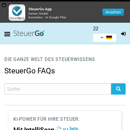
×
SteuerGo App
Ansehen
forium GmbH
kostenlos - In Google Play
22
DIE GANZE WELT DES STEUERWISSENS
SteuerGo FAQs
KI-POWER FÜR IHRE STEUER:
beta
Mit
IntelliScan