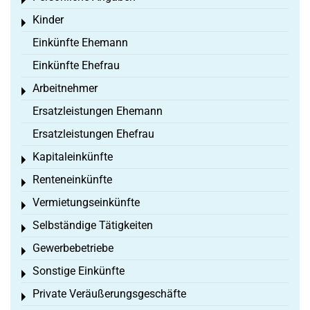
Toggle menu
Kinder
Toggle menu
Einkünfte Ehemann
Einkünfte Ehefrau
Arbeitnehmer
Toggle menu
Ersatzleistungen Ehemann
Ersatzleistungen Ehefrau
Kapitaleinkünfte
Toggle menu
Renteneinkünfte
Toggle menu
Vermietungseinkünfte
Toggle menu
Selbständige Tätigkeiten
Toggle menu
Gewerbebetriebe
Toggle menu
Sonstige Einkünfte
Toggle menu
Private Veräußerungsgeschäfte
Toggle menu