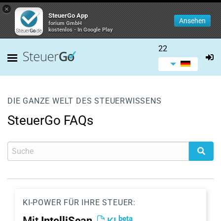
×
SteuerGo App
Ansehen
forium GmbH
kostenlos - In Google Play
22
DIE GANZE WELT DES STEUERWISSENS
SteuerGo FAQs
KI-POWER FÜR IHRE STEUER:
beta
Mit
IntelliScan