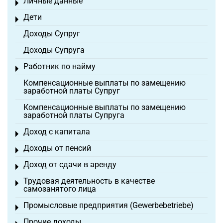
Личные данные
Toggle menu
Дети
Toggle menu
Доходы Супруг
Доходы Супруга
Работник по найму
Toggle menu
Компенсационные выплаты по замещению
заработной платы Супруг
Компенсационные выплаты по замещению
заработной платы Супруга
Доход с капитала
Toggle menu
Доходы от пенсий
Toggle menu
Доход от сдачи в аренду
Toggle menu
Трудовая деятельность в качестве
Toggle menu
самозанятого лица
Промысловые предприятия (Gewerbebetriebe)
Toggle menu
Прочие доходы