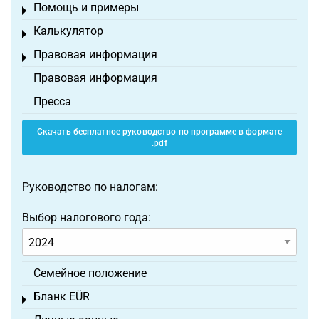
Помощь и примеры
Toggle menu
Калькулятор
Toggle menu
Правовая информация
Toggle menu
Правовая информация
Пресса
Скачать бесплатное руководство по программе в формате
.pdf
Руководство по налогам:
Выбор налогового года:
Семейное положение
Бланк EÜR
Toggle menu