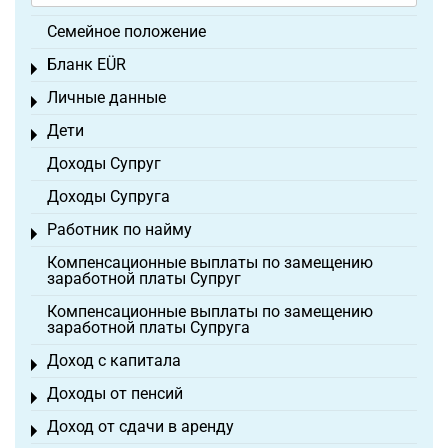
Семейное положение
Бланк EÜR
Toggle menu
Личные данные
Toggle menu
Дети
Toggle menu
Доходы Супруг
Доходы Супруга
Работник по найму
Toggle menu
Компенсационные выплаты по замещению
заработной платы Супруг
Компенсационные выплаты по замещению
заработной платы Супруга
Доход с капитала
Toggle menu
Доходы от пенсий
Toggle menu
Доход от сдачи в аренду
Toggle menu