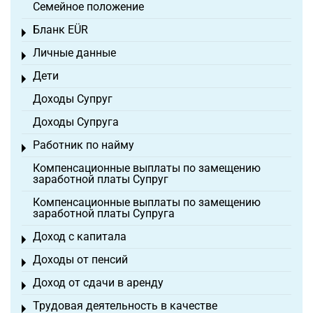
Семейное положение
Бланк EÜR
Toggle menu
Личные данные
Toggle menu
Дети
Toggle menu
Доходы Супруг
Доходы Супруга
Работник по найму
Toggle menu
Компенсационные выплаты по замещению
заработной платы Супруг
Компенсационные выплаты по замещению
заработной платы Супруга
Доход с капитала
Toggle menu
Доходы от пенсий
Toggle menu
Доход от сдачи в аренду
Toggle menu
Трудовая деятельность в качестве
Toggle menu