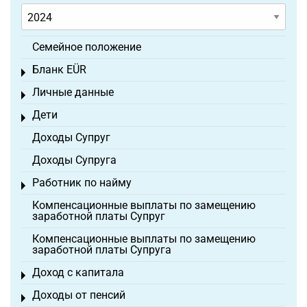
Семейное положение
Бланк EÜR
Toggle menu
Личные данные
Toggle menu
Дети
Toggle menu
Доходы Супруг
Доходы Супруга
Работник по найму
Toggle menu
Компенсационные выплаты по замещению
заработной платы Супруг
Компенсационные выплаты по замещению
заработной платы Супруга
Доход с капитала
Toggle menu
Доходы от пенсий
Toggle menu