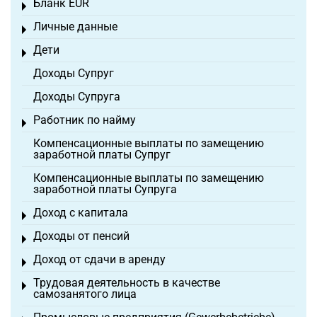
Бланк EÜR
Toggle menu
Личные данные
Toggle menu
Дети
Toggle menu
Доходы Супруг
Доходы Супруга
Работник по найму
Toggle menu
Компенсационные выплаты по замещению
заработной платы Супруг
Компенсационные выплаты по замещению
заработной платы Супруга
Доход с капитала
Toggle menu
Доходы от пенсий
Toggle menu
Доход от сдачи в аренду
Toggle menu
Трудовая деятельность в качестве
Toggle menu
самозанятого лица