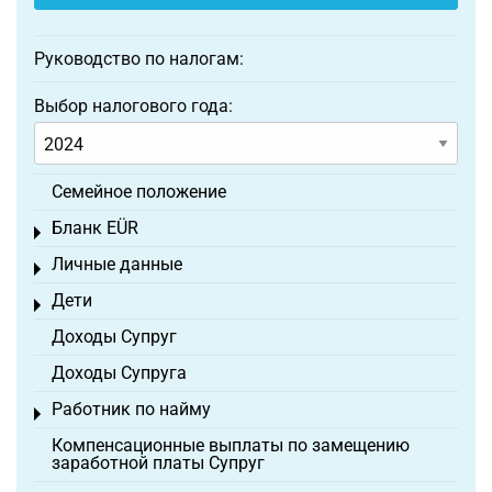
Руководство по налогам:
Выбор налогового года:
Семейное положение
Бланк EÜR
Toggle menu
Личные данные
Toggle menu
Дети
Toggle menu
Доходы Супруг
Доходы Супруга
Работник по найму
Toggle menu
Компенсационные выплаты по замещению
заработной платы Супруг