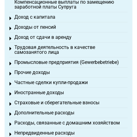
Компенсационные выплаты по замещению
заработной платы Супруга
Доход с капитала
Toggle menu
Доходы от пенсий
Toggle menu
Доход от сдачи в аренду
Toggle menu
Трудовая деятельность в качестве
Toggle menu
самозанятого лица
Промысловые предприятия (Gewerbebetriebe)
Toggle menu
Прочие доходы
Toggle menu
Частные сделки купли-продажи
Toggle menu
Иностранные доходы
Toggle menu
Страховые и сберегательные взносы
Toggle menu
Дополнительные расходы
Toggle menu
Расходы, связанные с домашним хозяйством
Toggle menu
Непредвиденные расходы
Toggle menu