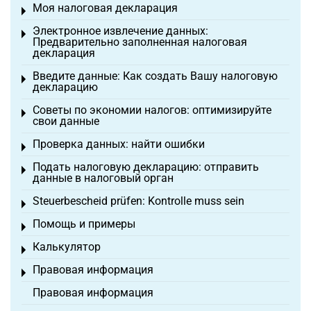
Моя налоговая декларация
Toggle menu
Электронное извлечение данных:
Toggle menu
Предварительно заполненная налоговая
декларация
Введите данные: Как создать Вашу налоговую
Toggle menu
декларацию
Советы по экономии налогов: оптимизируйте
Toggle menu
свои данные
Проверка данных: найти ошибки
Toggle menu
Подать налоговую декларацию: отправить
Toggle menu
данные в налоговый орган
Steuerbescheid prüfen: Kontrolle muss sein
Toggle menu
Помощь и примеры
Toggle menu
Калькулятор
Toggle menu
Правовая информация
Toggle menu
Правовая информация