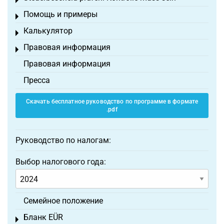
Toggle menu
Помощь и примеры
Toggle menu
Калькулятор
Toggle menu
Правовая информация
Toggle menu
Правовая информация
Пресса
Скачать бесплатное руководство по программе в формате
.pdf
Руководство по налогам:
Выбор налогового года:
Семейное положение
Бланк EÜR
Toggle menu