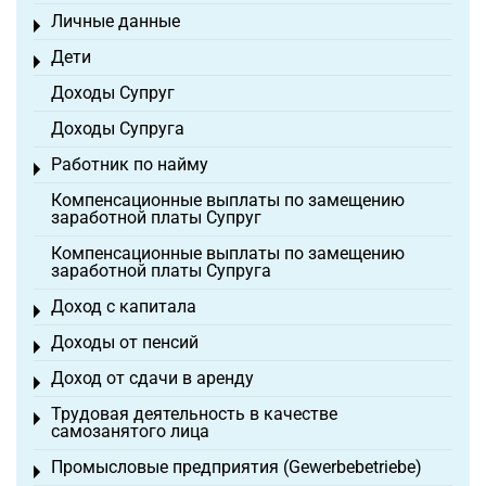
Личные данные
Toggle menu
Дети
Toggle menu
Доходы Супруг
Доходы Супруга
Работник по найму
Toggle menu
Компенсационные выплаты по замещению
заработной платы Супруг
Компенсационные выплаты по замещению
заработной платы Супруга
Доход с капитала
Toggle menu
Доходы от пенсий
Toggle menu
Доход от сдачи в аренду
Toggle menu
Трудовая деятельность в качестве
Toggle menu
самозанятого лица
Промысловые предприятия (Gewerbebetriebe)
Toggle menu