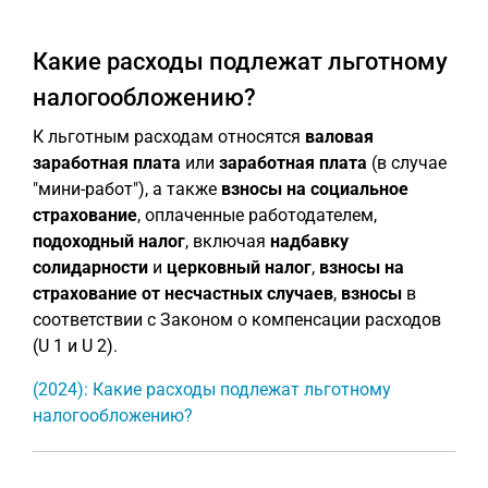
Какие расходы подлежат льготному
налогообложению?
К льготным расходам относятся
валовая
заработная плата
или
заработная плата
(в случае
"мини-работ"), а также
взносы на социальное
страхование
, оплаченные работодателем,
подоходный налог
, включая
надбавку
солидарности
и
церковный налог
,
взносы на
страхование от несчастных случаев
,
взносы
в
соответствии с Законом о компенсации расходов
(U 1 и U 2).
(2024): Какие расходы подлежат льготному
налогообложению?