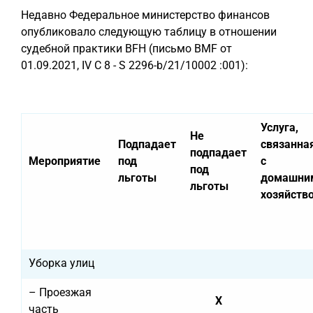
Недавно Федеральное министерство финансов
опубликовало следующую таблицу в отношении
судебной практики BFH (письмо BMF от
01.09.2021, IV C 8 - S 2296-b/21/10002 :001):
Услуга,
Не
Подпадает
связанна
подпадает
Мероприятие
под
с
под
льготы
домашни
льготы
хозяйств
Уборка улиц
– Проезжая
X
часть