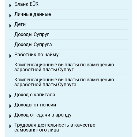
Бланк EÜR
Toggle menu
Личные данные
Toggle menu
Дети
Toggle menu
Доходы Супруг
Доходы Супруга
Работник по найму
Toggle menu
Компенсационные выплаты по замещению
заработной платы Супруг
Компенсационные выплаты по замещению
заработной платы Супруга
Доход с капитала
Toggle menu
Доходы от пенсий
Toggle menu
Доход от сдачи в аренду
Toggle menu
Трудовая деятельность в качестве
Toggle menu
самозанятого лица