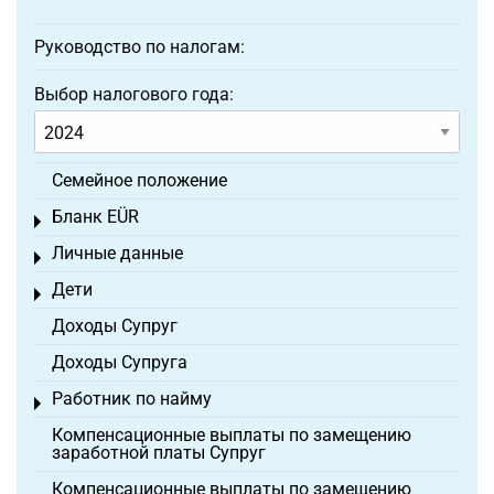
Руководство по налогам:
Выбор налогового года:
Семейное положение
Бланк EÜR
Toggle menu
Личные данные
Toggle menu
Дети
Toggle menu
Доходы Супруг
Доходы Супруга
Работник по найму
Toggle menu
Компенсационные выплаты по замещению
заработной платы Супруг
Компенсационные выплаты по замещению