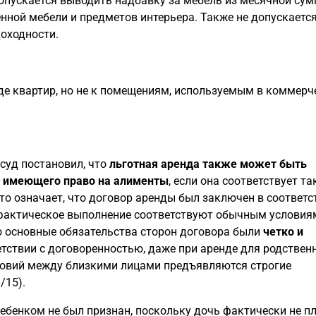
 допускается выводить надбавку за мебель из месячной су
нной мебели и предметов интерьера. Также не допускаетс
оходности.
нде квартир, но не к помещениям, используемым в коммерч
уд постановил, что
льготная аренда также может быть
, имеющего право на алименты
, если она соответствует та
о означает, что договор аренды был заключен в соответс
и фактическое выполнение соответствуют обычным условия
о основные обязательства сторон договора были
четко и
тствии с договоренностью, даже при аренде для родствен
словий между близкими лицами предъявляются строгие
/15).
ебенком не был признан, поскольку дочь фактически не п