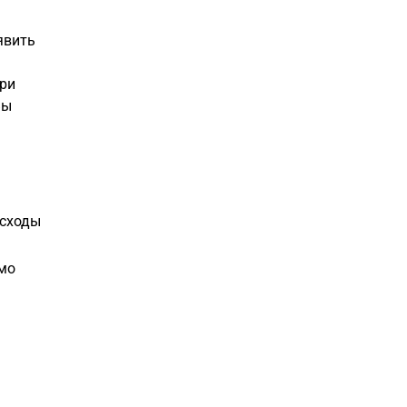
явить
ри
Вы
асходы
имо