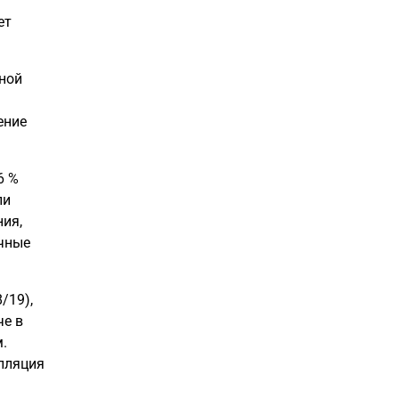
ет
дной
ение
6 %
ли
ия,
ичные
/19),
че в
.
лляция