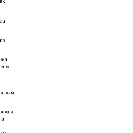
как
ной
для
ния
тены
альным.
й
должна
на