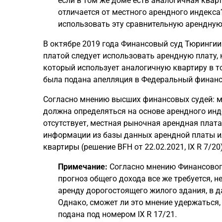
если в том же доме есть аналогичная кварт
отличается от местного арендного индекса?
использовать эту сравнительную арендную
В октябре 2019 года Финансовый суд Тюрингии
платой следует использовать арендную плату, 
который использует аналогичную квартиру в том
была подана апелляция в Федеральный финансо
Согласно мнению высших финансовых судей: ме
должна определяться на основе арендного инд
отсутствует, местная рыночная арендная плат
информации из базы данных арендной платы и
квартиры (решение BFH от 22.02.2021, IX R 7/20)
Примечание:
Согласно мнению Финансового 
прогноз общего дохода все же требуется, н
аренду дорогостоящего жилого здания, в д
Однако, сможет ли это мнение удержаться
подана под номером IX R 17/21.