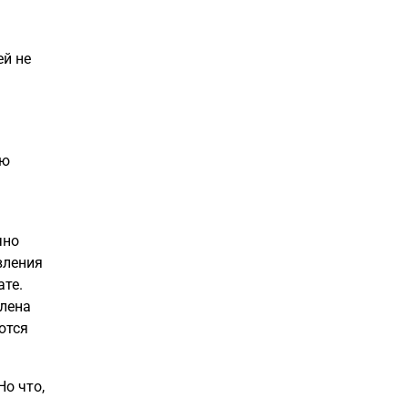
ей не
ую
чно
вления
ате.
елена
ются
о что,