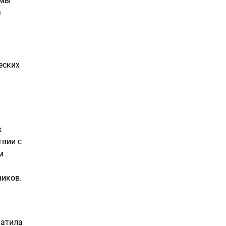
ммы
я
еских
к
твии с
м
ников.
латила