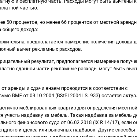
атную и бесплатную часть. Расходы могут быть вычтены 
 платной частью.
ее 50 процентов, но менее 66 процентов от местной аренд
а общего дохода:
ложительна, предполагается намерение получения дохода 
полный вычет рекламных расходов.
трицательный результат, предполагается намерение получе
 платно сданной части рекламные расходы могут быть выч
от аренды и сдачи внаем проводится в соответствии с
мо BMF от 08.10.2004 (BStBl 2004 I S. 933) остается акту
астично меблированных квартир для определения местно
 учесть надбавку за мебель. Такая надбавка за мебель 
ьного финансового суда от 06.02.2018 (IX R 14/17), если о
ендного индекса или рыночных надбавок. Другие способы