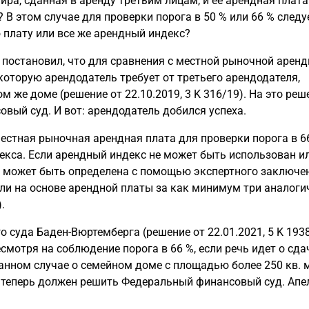
ира, сданная в аренду третьим лицам, и ее арендная плата
 В этом случае для проверки порога в 50 % или 66 % следу
 плату или все же арендный индекс?
 постановил, что для сравнения с местной рыночной арен
которую арендодатель требует от третьего арендодателя,
 же доме (решение от 22.10.2019, 3 K 316/19). На это реш
вый суд. И вот: арендодатель добился успеха.
стная рыночная арендная плата для проверки порога в 6
екса. Если арендный индекс не может быть использован и
а может быть определена с помощью экспертного заключен
ли на основе арендной платы за как минимум три аналог
.
суда Баден-Вюртемберга (решение от 22.01.2021, 5 K 1938
есмотря на соблюдение порога в 66 %, если речь идет о сда
анном случае о семейном доме с площадью более 250 кв. м
, теперь должен решить Федеральный финансовый суд. Апе