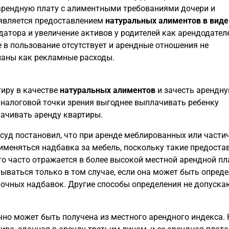
 арендную плату с алиментными требованиями дочери и
 является предоставлением
натуральных алиментов в виде
датора и увеличение активов у родителей как арендодател
 в пользование отсутствует и арендные отношения не
наны как рекламные расходы.
тиру в качестве
натуральных алиментов
и зачесть арендн
 налоговой точки зрения выгоднее выплачивать ребенку
лачивать аренду квартиры.
уд постановил, что при аренде меблированных или части
меняться надбавка за мебель, поскольку такие предоста
о часто отражается в более высокой местной арендной пл
ываться только в том случае, если она может быть опред
ночных надбавок. Другие способы определения не допуска
но может быть получена из местного арендного индекса. Н