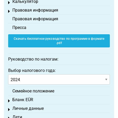
Калькулятор
Toggle menu
Правовая информация
Toggle menu
Правовая информация
Пресса
Скачать бесплатное руководство по программе в формате
.pdf
Руководство по налогам:
Выбор налогового года:
Семейное положение
Бланк EÜR
Toggle menu
Личные данные
Toggle menu
Дети