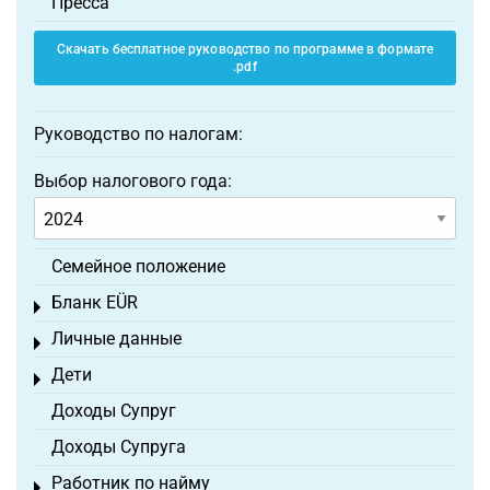
Пресса
Скачать бесплатное руководство по программе в формате
.pdf
Руководство по налогам:
Выбор налогового года:
Семейное положение
Бланк EÜR
Toggle menu
Личные данные
Toggle menu
Дети
Toggle menu
Доходы Супруг
Доходы Супруга
Работник по найму
Toggle menu