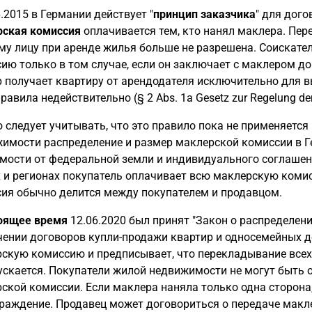
6.2015 в Германии действует "
принцип заказчика
" для дого
ская комиссия
оплачивается тем, кто нанял маклера. Пер
му лицу при аренде жилья больше не разрешена. Соискат
ию только в том случае, если он заключает с маклером д
 получает квартиру от арендодателя исключительно для в
правила недействительно (§ 2 Abs. 1a Gesetz zur Regelung de
 следует учитывать, что это правило пока не применяется
имости распределение и размер маклерской комиссии в Г
мости от федеральной земли и индивидуального соглашен
 и регионах покупатель оплачивает всю маклерскую комисс
ия обычно делится между покупателем и продавцом.
оящее время
12.06.2020 был принят "Закон о распределен
ении договоров купли-продажи квартир и односемейных до
скую комиссию и предписывает, что перекладывание всех
ускается. Покупатели жилой недвижимости не могут быть
ской комиссии. Если маклера наняла только одна сторона
раждение. Продавец может договориться о передаче макл