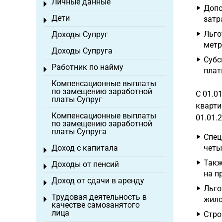
Личные данные
Toggle menu
Допо
Дети
затр
Toggle menu
Льго
Доходы Супруг
метр
Доходы Супруга
Субс
Работник по найму
Toggle menu
плат
Компенсационные выплаты
по замещению заработной
С 01.0
платы Супруг
кварти
Компенсационные выплаты
01.01.
по замещению заработной
платы Супруга
Спец
Доход с капитала
четы
Toggle menu
Такж
Доходы от пенсий
Toggle menu
на п
Доход от сдачи в аренду
Toggle menu
Льго
Трудовая деятельность в
жило
Toggle menu
качестве самозанятого
лица
Стро