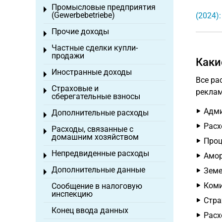
Промысловые предприятия
Toggle menu
(Gewerbebetriebe)
(2024)
Прочие доходы
Toggle menu
Частные сделки купли-
Toggle menu
продажи
Каки
Иностранные доходы
Toggle menu
Все ра
Страховые и
Toggle menu
реклам
сберегательные взносы
Адми
Дополнительные расходы
Toggle menu
Расх
Расходы, связанные с
Toggle menu
домашним хозяйством
Проц
Непредвиденные расходы
Амор
Toggle menu
Дополнительные данные
Земе
Toggle menu
Коми
Сообщение в налоговую
инспекцию
Стра
Конец ввода данных
Расх