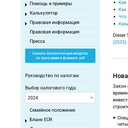
Как 
Помощь и примеры
Toggle menu
Как
Калькулятор
Toggle menu
Что 
Правовая информация
Каки
Toggle menu
Правовая информация
Dieser 
Пресса
(2025)
Скачать бесплатное руководство
по программе в формате .pdf
Нова
Руководство по налогам:
Закон 
Выбор налогового года:
времен
инвест
строит
Семейное положение
Спец
Бланк EÜR
Toggle menu
четы