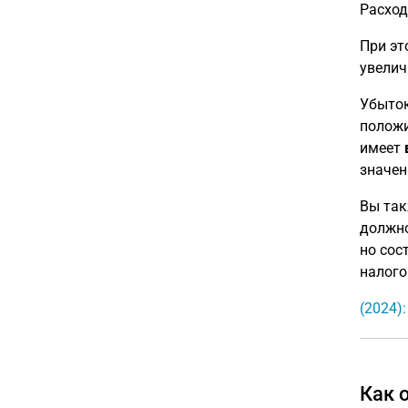
Расход
При эт
увелич
Убыток
положи
имеет
значен
Вы так
должно
но сос
налого
(2024)
Как 