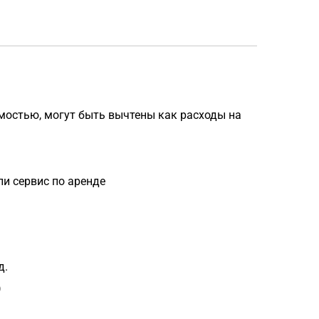
имостью, могут быть вычтены как расходы на
и сервис по аренде
д.
)