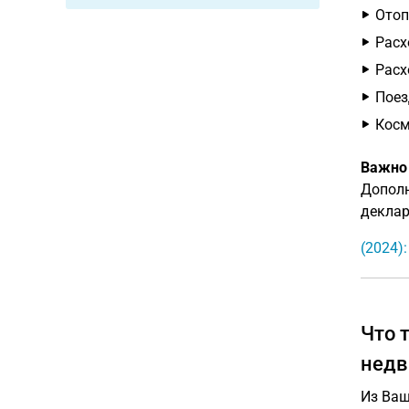
Отоп
Расх
Расх
Поез
Косм
Важно
Дополн
деклар
(2024)
Что 
недв
Из Ваш