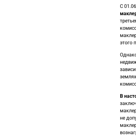
С 01.0
маклер
третье
комисс
маклер
этого 
Однако
недвиж
зависи
землях
комисс
В наст
заключ
маклер
не доп
маклер
вознаг