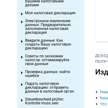
Вашими налоговыми
делами
Моя налоговая декларация
Toggle menu
Электронное извлечение
Toggle menu
данных: Предварительно
заполненная налоговая
декларация
Введите данные: Как
Toggle menu
создать Вашу налоговую
декларацию
ДОХОД
Советы по экономии
Toggle menu
налогов: оптимизируйте
ПОЛУ
свои данные
Изд
Проверка данных: найти
Toggle menu
ошибки
Подать налоговую
Toggle menu
декларацию: отправить
данные в налоговый орган
Нов
Каки
Steuerbescheid prüfen:
Toggle menu
Kontrolle muss sein
Что 