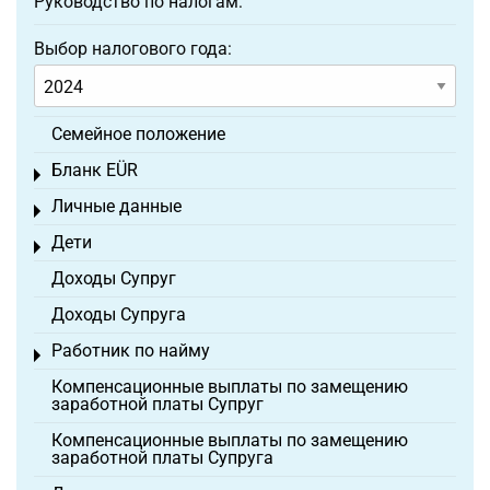
Руководство по налогам:
Выбор налогового года:
Семейное положение
Бланк EÜR
Toggle menu
Личные данные
Toggle menu
Дети
Toggle menu
Доходы Супруг
Доходы Супруга
Работник по найму
Toggle menu
Компенсационные выплаты по замещению
заработной платы Супруг
Компенсационные выплаты по замещению
заработной платы Супруга