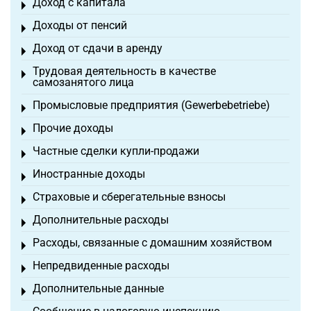
Доход с капитала
Toggle menu
Доходы от пенсий
Toggle menu
Доход от сдачи в аренду
Toggle menu
Трудовая деятельность в качестве
Toggle menu
самозанятого лица
Промысловые предприятия (Gewerbebetriebe)
Toggle menu
Прочие доходы
Toggle menu
Частные сделки купли-продажи
Toggle menu
Иностранные доходы
Toggle menu
Страховые и сберегательные взносы
Toggle menu
Дополнительные расходы
Toggle menu
Расходы, связанные с домашним хозяйством
Toggle menu
Непредвиденные расходы
Toggle menu
Дополнительные данные
Toggle menu