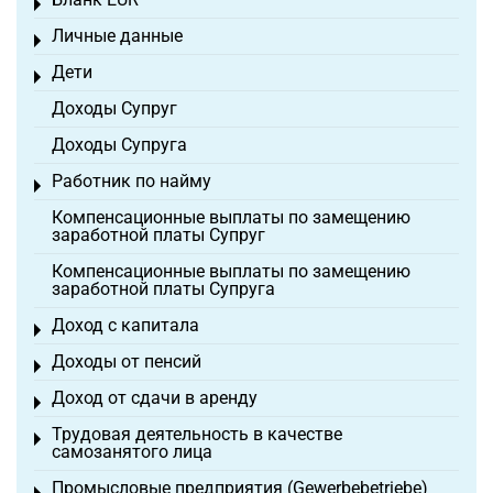
Toggle menu
Личные данные
Toggle menu
Дети
Toggle menu
Доходы Супруг
Доходы Супруга
Работник по найму
Toggle menu
Компенсационные выплаты по замещению
заработной платы Супруг
Компенсационные выплаты по замещению
заработной платы Супруга
Доход с капитала
Toggle menu
Доходы от пенсий
Toggle menu
Доход от сдачи в аренду
Toggle menu
Трудовая деятельность в качестве
Toggle menu
самозанятого лица
Промысловые предприятия (Gewerbebetriebe)