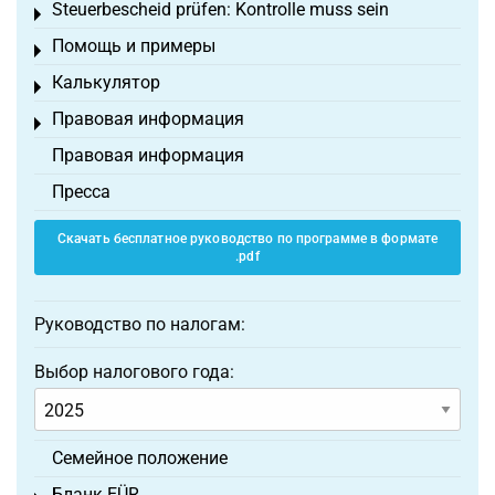
Steuerbescheid prüfen: Kontrolle muss sein
Toggle menu
Помощь и примеры
Toggle menu
Калькулятор
Toggle menu
Правовая информация
Toggle menu
Правовая информация
Пресса
Скачать бесплатное руководство по программе в формате
.pdf
Руководство по налогам:
Выбор налогового года:
Семейное положение
Бланк EÜR