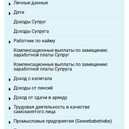
Личные данные
Toggle menu
Дети
Toggle menu
Доходы Супруг
Доходы Супруга
Работник по найму
Toggle menu
Компенсационные выплаты по замещению
заработной платы Супруг
Компенсационные выплаты по замещению
заработной платы Супруга
Доход с капитала
Toggle menu
Доходы от пенсий
Toggle menu
Доход от сдачи в аренду
Toggle menu
Трудовая деятельность в качестве
Toggle menu
самозанятого лица
Промысловые предприятия (Gewerbebetriebe)
Toggle menu