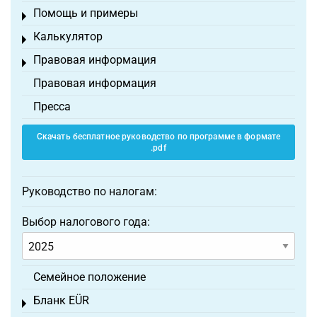
Помощь и примеры
Toggle menu
Калькулятор
Toggle menu
Правовая информация
Toggle menu
Правовая информация
Пресса
Скачать бесплатное руководство по программе в формате
.pdf
Руководство по налогам:
Выбор налогового года:
Семейное положение
Бланк EÜR
Toggle menu