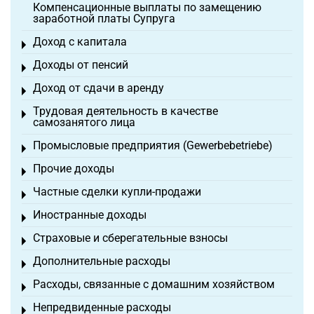
Компенсационные выплаты по замещению
заработной платы Супруга
Доход с капитала
Toggle menu
Доходы от пенсий
Toggle menu
Доход от сдачи в аренду
Toggle menu
Трудовая деятельность в качестве
Toggle menu
самозанятого лица
Промысловые предприятия (Gewerbebetriebe)
Toggle menu
Прочие доходы
Toggle menu
Частные сделки купли-продажи
Toggle menu
Иностранные доходы
Toggle menu
Страховые и сберегательные взносы
Toggle menu
Дополнительные расходы
Toggle menu
Расходы, связанные с домашним хозяйством
Toggle menu
Непредвиденные расходы
Toggle menu