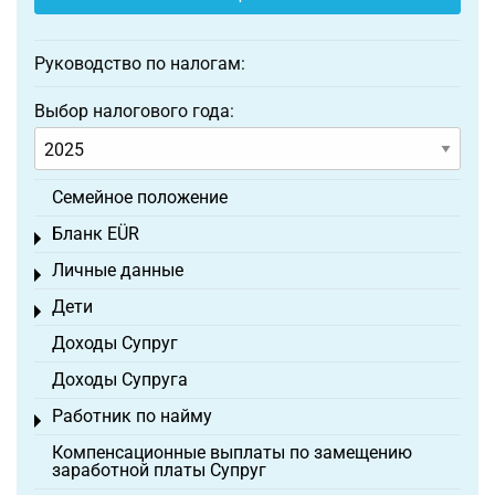
Руководство по налогам:
Выбор налогового года:
Семейное положение
Бланк EÜR
Toggle menu
Личные данные
Toggle menu
Дети
Toggle menu
Доходы Супруг
Доходы Супруга
Работник по найму
Toggle menu
Компенсационные выплаты по замещению
заработной платы Супруг