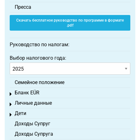
Пресса
Скачать бесплатное руководство по программе в формате
.pdf
Руководство по налогам:
Выбор налогового года:
Семейное положение
Бланк EÜR
Toggle menu
Личные данные
Toggle menu
Дети
Toggle menu
Доходы Супруг
Доходы Супруга